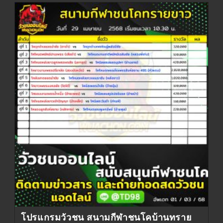
โปรแกรมวัวชน สนามกีฬาชนโคบ้านทราย