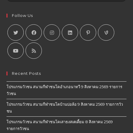
Follow Us
Recent Posts
โปรแกรมวัวชน สนามกีฬาชนโคอำเภอนาทวี 9 สิงหาคม 2569 รายการ
วัวชน
โปรแกรมวัวชน สนามกีฬาชนโคบ้านบ่อล้อ 9 สิงหาคม 2569 รายการวัว
ชน
โปรแกรมวัวชน สนามกีฬาชนโคเสาธงสเตเดี้ยม 8 สิงหาคม 2569
รายการวัวชน