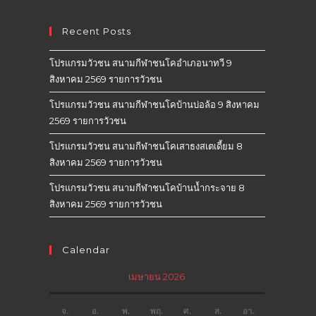
Recent Posts
โปรแกรมวัวชน สนามกีฬาชนโคอำเภอนาทวี 9
สิงหาคม 2569 รายการวัวชน
โปรแกรมวัวชน สนามกีฬาชนโคบ้านบ่อล้อ 9 สิงหาคม
2569 รายการวัวชน
โปรแกรมวัวชน สนามกีฬาชนโคเสาธงสเตเดี้ยม 8
สิงหาคม 2569 รายการวัวชน
โปรแกรมวัวชน สนามกีฬาชนโคบ้านน้ำกระจาย 8
สิงหาคม 2569 รายการวัวชน
Calendar
เมษายน 2026
จ.
อ.
พ.
พฤ.
ศ.
ส.
อา.