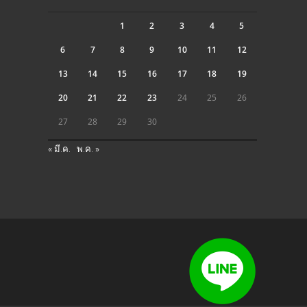
1
2
3
4
5
6
7
8
9
10
11
12
13
14
15
16
17
18
19
20
21
22
23
24
25
26
27
28
29
30
« มี.ค.
พ.ค. »