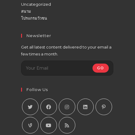
Uncategorized
สนาม
โปรแกรมวัวชน
Newsletter
Get all latest content delivered to your email a
few times a month.
GO
Follow Us