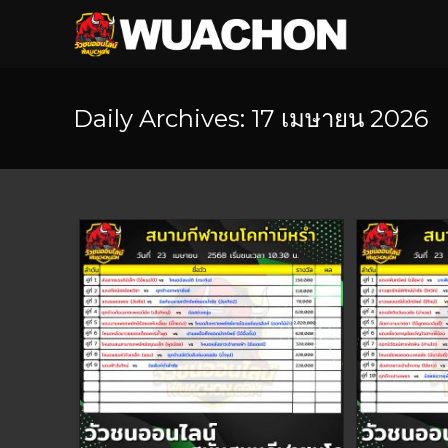
Daily Archives: 17 เมษายน 2026