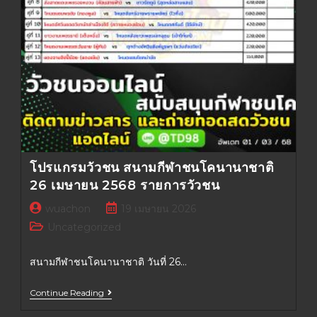
โปรแกรมวัวชน สนามกีฬาชนโคนานาชาติ
26 เมษายน 2568 รายการวัวชน
wuachon
19 เมษายน 2026
Uncategorized
สนามกีฬาชนโคนานาชาติ วันที่ 26…
Continue Reading