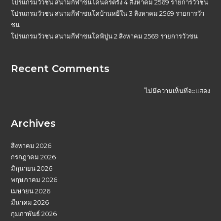
โปรแกรมวัวชน สนามกีฬาชนโคนครตรัง 4 สิงหาคม 2569 รายการวัวชน
โปรแกรมวัวชน สนามกีฬาชนโคบ้านหยีใน 3 สิงหาคม 2569 รายการวัว
ชน
โปรแกรมวัวชน สนามกีฬาชนโคพิปูน 2 สิงหาคม 2569 รายการวัวชน
Recent Comments
ไม่มีความเห็นที่จะแสดง
Archives
สิงหาคม 2026
กรกฎาคม 2026
มิถุนายน 2026
พฤษภาคม 2026
เมษายน 2026
มีนาคม 2026
กุมภาพันธ์ 2026