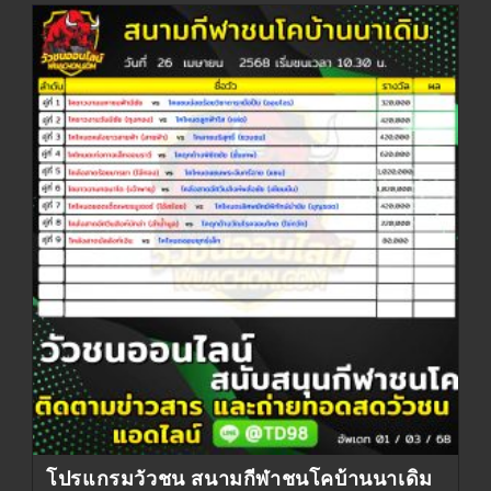
โปรแกรมวัวชน สนามกีฬาชนโคบ้านนาเดิม