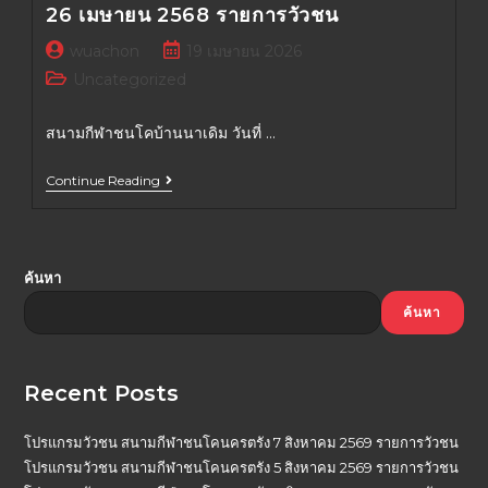
26 เมษายน 2568 รายการวัวชน
wuachon
19 เมษายน 2026
Uncategorized
สนามกีฬาชนโคบ้านนาเดิม วันที่ …
Continue Reading
ค้นหา
ค้นหา
Recent Posts
โปรแกรมวัวชน สนามกีฬาชนโคนครตรัง 7 สิงหาคม 2569 รายการวัวชน
โปรแกรมวัวชน สนามกีฬาชนโคนครตรัง 5 สิงหาคม 2569 รายการวัวชน