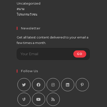
Uncategorized
สนาม
โปรแกรมวัวชน
Newsletter
Get all latest content delivered to your email a
few times a month.
GO
Follow Us