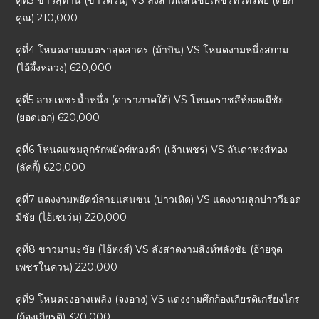
คู่ที่3 ขาวสุทาน (ขาวด่วน) VS ลังสาดแสนชัยเพชรทวีทรัพย์ (ดอก
คูณ) 210,000
คู่ที่4 โหนดงามมนตราสุดสาคร (ม้าบิน) VS โหนดงามหนึ่งสยาม
(ไอ้ผึ้งหลวง) 620,000
คู่ที่5 ลายเพชรน้ำหนึ่ง (ดาราภาคใต้) VS โหนดราชสีห์ยอดมีชัย
(ยอดเอก) 620,000
คู่ที่6 โหนดแซมลูกรักพยัคฆ์ทองคำ (เจ้าเพชร) VS ลันดาหงส์ทอง
(ลัคกี้) 620,000
คู่ที่7 แดงงามพยัคฆ์ลายแสนซน (บ่าวเหิด) VS แดงงามลูกบ่าววียอด
มีชัย (ไอ้เซเว่น) 220,000
คู่ที่8 ขาวมานะชัย (ไอ้หงส์) VS ลังสาดงามสิงห์พลังชัย (อ้ายจุด
เพชรในควน) 220,000
คู่ที่9 โหนดจงอางเพลิง (จงอาง) VS แดงงามศึกก้องเกียรติเกรียงไกร
(ก้องเกียรติ) 320,000