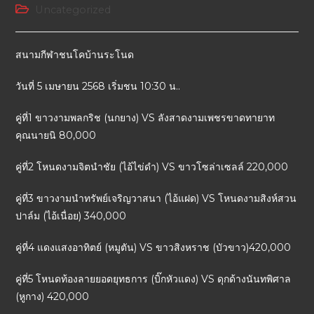
Uncategorized
สนามกีฬาชนโคบ้านระโนด
วันที่ 5 เมษายน 2568 เริ่มชน 10:30 น..
คู่ที่1 ขาวงามพลกริช (นกยาง) VS ลังสาดงามเพชรขาดทายาท
คุณนายนิ 80,000
คู่ที่2 โหนดงามจิตนำชัย (ไอ้ไข่ดำ) VS ขาวโซล่าเซลล์ 220,000
คู่ที่3 ขาวงามนำทรัพย์เจริญวาสนา (ไอ้แฝด) VS โหนดงามสิงห์สวน
ปาล์ม (ไอ้เนื่อย) 340,000
คู่ที่4 แดงแสงอาทิตย์ (หมูตัน) VS ขาวสิงหราช (บัวขาว)420,000
คู่ที่5 โหนดท้องลายยอดยุทธการ (บิ๊กหัวแดง) VS ดุกด้างนันทพิศาล
(หูกาง) 420,000