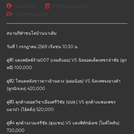
wuachon
27 มิถุนายน 2026
Uncategorized
สนามกีฬาชนโคบ้านนาเดิม
วันที่ 1 กรกฎาคม 2569 เริ่มชน 10:30 น.
คู่ที่1 แดงพยัคฆ์ร้าย007 (เจมส์บอน) VS นิลยอดเด็ดเพชรนำชัย (ลูก
หมี) 100,000
คู่ที่2 โหนดหลังขาวดาวล้านดวง (ผอมน้อย) VS นิลเทพจงอางดำ
(ลูกนักเลง) 420,000
คู่ที่3 ดุกด้างยอดวิชาเมืองศรีวิชัย (ปปส.) VS ดุกด้างแซมเพชร
แมวป่า (ไอ้คลั่ง) 520,000
คู่ที่4 ดุกด้างงามเสรีชัย (ฮุนเชน) VS แดงพิทักษ์เดช (ไมค์ไทสัน)
720,000