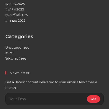
เมษายน 2025
มีนาคม 2025
กุมภาพันธ์ 2025
มกราคม 2025
Categories
Uncategorized
สนาม
โปรแกรมวัวชน
Newsletter
Get all latest content delivered to your email a few times a
month.
GO