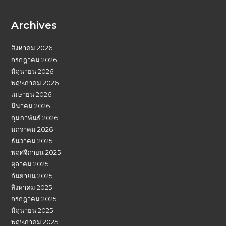
Archives
สิงหาคม 2026
กรกฎาคม 2026
มิถุนายน 2026
พฤษภาคม 2026
เมษายน 2026
มีนาคม 2026
กุมภาพันธ์ 2026
มกราคม 2026
ธันวาคม 2025
พฤศจิกายน 2025
ตุลาคม 2025
กันยายน 2025
สิงหาคม 2025
กรกฎาคม 2025
มิถุนายน 2025
พฤษภาคม 2025