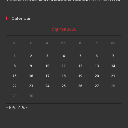
Calendar
มิถุนายน 2026
จ.
อ.
พ.
พฤ.
ศ.
ส.
อา.
1
2
3
4
5
6
7
8
9
10
11
12
13
14
15
16
17
18
19
20
21
22
23
24
25
26
27
28
29
30
« พ.ค.
ก.ค. »