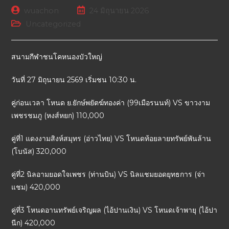
wuachon
24 มิถุนายน 2026
Uncategorized
สนามกีฬาชนโคหนองบัวใหญ่
วันที่ 27 มิถุนายน 2569 เริ่มชน 10:30 น.
คู่ก่อนเวลา โหนด ย.ยักษ์พยัตฆ์ทองค่า (99เมือรนนท์) VS ขาวงาม
เพชรชมภู (หงส์หยก) 110,000
คู่ที่1 แดงงามสิงห์สมุทร (อ่าวไทย) VS โหนดท้อยลายทรัพย์พันล้าน
(โบนัส) 320,000
คู่ที่2 นิลอามยอดใจเพชร (ท่านบิน) VS นิลแชมยอดยุทธการ (จ่า
แชม) 420,000
คู่ที่3 โหนดอานทรัพย์เจริญผล (ไอ้ปานเงิน) VS โหนดเจ้าพายุ (ไอ้ปา
นีก) 420,000