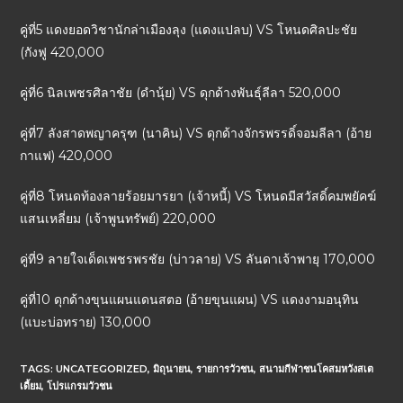
คู่ที่5 แดงยอดวิชานักล่าเมืองลุง (แดงแปลบ) VS โหนดศิลปะชัย
(กังฟู 420,000
คู่ที่6 นิลเพชรศิลาชัย (ดำนุ้ย) VS ดุกด้างพันธุ์ลีลา 520,000
คู่ที่7 ลังสาดพญาครุฑ (นาคิน) VS ดุกด้างจักรพรรดิ์จอมลีลา (อ้าย
กาแฟ) 420,000
คู่ที่8 โหนดท้องลายร้อยมารยา (เจ้าหนี้) VS โหนดมีสวัสดิ์คมพยัคฆ์
แสนเหลี่ยม (เจ้าพูนทรัพย์) 220,000
คู่ที่9 ลายใจเด็ดเพชรพรชัย (บ่าวลาย) VS ลันดาเจ้าพายุ 170,000
คู่ที่10 ดุกด้างขุนแผนแดนสตอ (อ้ายขุนแผน) VS แดงงามอนุทิน
(แบะบ่อทราย) 130,000
TAGS:
UNCATEGORIZED
,
มิถุนายน
,
รายการวัวชน
,
สนามกีฬาชนโคสมหวังสเต
เดี้ยม
,
โปรแกรมวัวชน