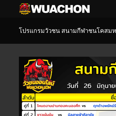
โปรแกรมวัวชน สนามกีฬาชนโคสมหวัง