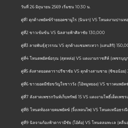
วันที่ 26 มิถุนายน 2569 เริ่มชน 10:30 น.
คู่ที่1 ดุกด้างพยัคฆ์ร้ายยอดซามูไร (นินจา) VS โหนดงามปา
คู่ที่2 ขาวเข้มข้น VS นิลสายฟ้าศิลาชัย 130,000
คู่ที่3 ลายพันธุ์สุวรรณ VS ดุกด้างแซมพรเทวา (แสนสิริ) 150,
คู่ที่4 โหนดพยัคฆ์อรุณ (สุดหล่อ) VS แดงงามราชสีห์ (เพชรบ
คู่ที่5 ลังสาดยอดดาราปรีชาชัย VS ดุกด้างสามชาย (ซิซอน้อย
คู่ที่6 ขาวยอดมีชัยขวัญใจชาววัง (ไอ้หมูหยอง) VS ขาวคมพยัคฆ์
คู่ที่7 ลังสาดเพชรกวินท์เก็บทรัพย์ 15 VS แดงงามโพธิ์เด็ดเพชรเ
คู่ที่8 โหนดท้องลายคมพยัคฆ์ (จิ้งเหลนไพ) VS โหนดเหนือธรณี
คู่ที่9 นิลจามก้องฟ้าดารามีชัย (ไอ้ต้อ) VS โหนดลมทะเล (คลื่