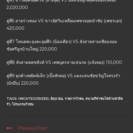
คู่ที่5 ขาวพยัคฆ์อัศวิน (อ้ายจุด) VS นิลแซมลูกพยัคฆ์ทองเหลือง
2,020,000
คู่ที่6 ลายร่างทอง VS ขาวอัศวินเหลี่ยมเพชรยอดนำชัย (เพชรเอก)
420,000
คู่ที่7 โหนดตะลุงตะลุยศึก (น้องเดียว) VS ลังสาดสามเซียนจอม
ชัยศรีลูกบ้านใหญ่ 220,000
คู่ที่8 ลังสาดคตชสิงห์ VS เทพบุตรลายเล่นกล (แจ้งทอง) 110,000
คู่ที่9 ดุกด้างพยัคฆ์เล็ก (เบิ้ลหักคอ) VS แดงแสนชัยขวัญใจทรงรำ
(บักมึน) 220,000
TAGS:
UNCATEGORIZED
,
มิถุนายน
,
รายการวัวชน
,
สนามกีฬาชนโคบ้านท่ามิห
รำ
,
โปรแกรมวัวชน
Previous Post