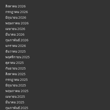
สิงหาคม 2026
กรกฎาคม 2026
มิถุนายน 2026
พฤษภาคม 2026
เมษายน 2026
มีนาคม 2026
กุมภาพันธ์ 2026
มกราคม 2026
ธันวาคม 2025
พฤศจิกายน 2025
ตุลาคม 2025
กันยายน 2025
สิงหาคม 2025
กรกฎาคม 2025
มิถุนายน 2025
พฤษภาคม 2025
เมษายน 2025
มีนาคม 2025
กุมภาพันธ์ 2025