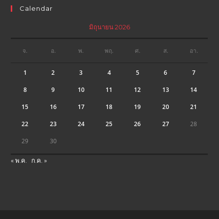
Calendar
มิถุนายน 2026
จ.
อ.
พ.
พฤ.
ศ.
ส.
อา.
1
2
3
4
5
6
7
8
9
10
11
12
13
14
15
16
17
18
19
20
21
22
23
24
25
26
27
28
29
30
« พ.ค.
ก.ค. »