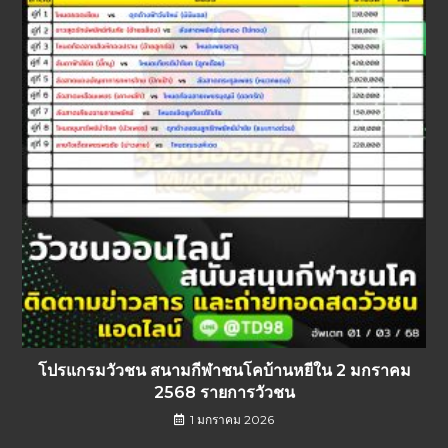
โปรแกรมวัวชน สนามกีฬาชนโคบ้านหยีใน 2 มกราคม
2568 รายการวัวชน
1 มกราคม 2026