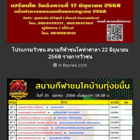
โปรแกรมวัวชน สนามกีฬาชนโคท่าศาลา 22 มิถุนายน
2568 รายการวัวชน
19 มิถุนายน 2025