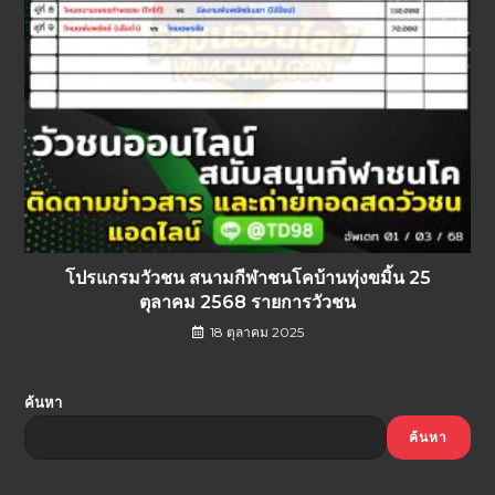
โปรแกรมวัวชน สนามกีฬาชนโคบ้านทุ่งขมิ้น 25
ตุลาคม 2568 รายการวัวชน
18 ตุลาคม 2025
ค้นหา
ค้นหา