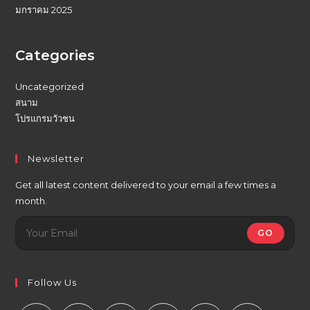
มกราคม 2025
Categories
Uncategorized
สนาม
โปรแกรมวัวชน
Newsletter
Get all latest content delivered to your email a few times a
month.
GO
Follow Us