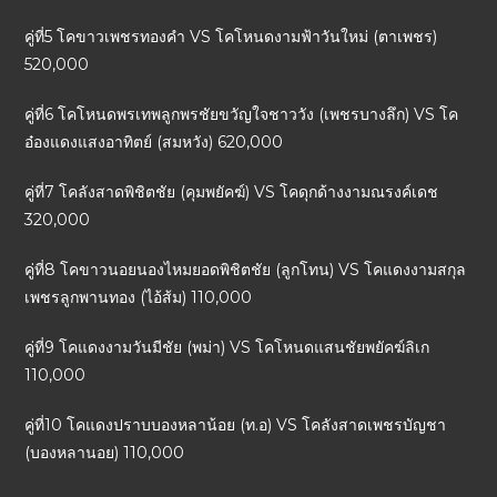
คู่ที่5 โคขาวเพชรทองคำ VS โคโหนดงามฟ้าวันใหม่ (ตาเพชร)
520,000
คู่ที่6 โคโหนดพรเทพลูกพรชัยขวัญใจชาววัง (เพชรบางลึก) VS โค
อ๋องแดงแสงอาทิตย์ (สมหวัง) 620,000
คู่ที่7 โคลังสาดพิชิตชัย (คุมพยัคฆ์) VS โคดุกด้างงามณรงค์เดช
320,000
คู่ที่8 โคขาวนอยนองไหมยอดพิชิตชัย (ลูกโทน) VS โคแดงงามสกุล
เพชรลูกพานทอง (ไอ้ส้ม) 110,000
คู่ที่9 โคแดงงามวันมีชัย (พม่า) VS โคโหนดแสนชัยพยัคฆ์ลิเก
110,000
คู่ที่10 โคแดงปราบบองหลาน้อย (ท.อ) VS โคลังสาดเพชรบัญชา
(บองหลานอย) 110,000