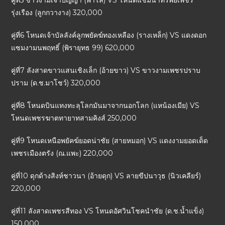
คู่ที่5 ขาวงามเจ้าปัญญา (พาโล) VS โหนดแชมนำทรัพย์เพชร
รุ่งเรือง (ลูกกวางาง) 320,000
คู่ที่6 โหนดเจ้าบัลลังค์ลูกพยัคฆ์ทองเหลือง (รางเหล็ก) VS แดงดอก
แซมงามนพฤทธิ์ (พิรายุทธ 99) 620,000
คู่ที่7 ลังสาดขาวแสนเชิงเล็ก (อ้ายขาว) VS ขาวงามเพชรปราบ
ปราม (ด.ช.มาโชว์) 320,000
คู่ที่8 โหนดบินแทงทะลุโลกมันมาจากนอกโลก (แหน้องเมีย) VS
โหนดเพชรฆาตทายาทสามคิงส์ 250,000
คู่ที่9 โหนดเหนือพยัคฆ์ยอดน่าชัย (สายหมอก) VS แดงงามยอดเด็ด
เพชรเมืองตรัง (ณ.แพะ) 220,000
คู่ที่10 ดุกด้างสิงห์ชาวนา (อ้ายดุก) VS ลายขีปนาวุธ (นิวเคลียร์)
220,000
คู่ที่11 ลังสาดเพชรสีทอง VS โหนดอัศวินโชคนำชัย (ด.ช.น้ำแข็ง)
150,000