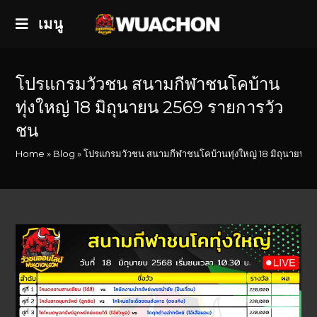
เมนู
โปรแกรมวัวชน สนามกีฬาชนโคบ้าน
ทุ่งใหญ่ 18 มิถุนายน 2569 รายการวัว
ชน
Home
»
Blog
»
โปรแกรมวัวชน สนามกีฬาชนโคบ้านทุ่งใหญ่ 18 มิถุนายน 2