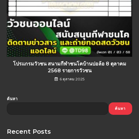
โปรแกรมวัวชน สนามกีฬาชนโคบ้านบ่อล้อ 8 ตุลาคม
2568 รายการวัวชน
6 ตุลาคม 2025
ค้นหา
ค้นหา
Recent Posts