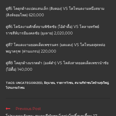
คู่ที่5 โคดุกด้างแปดแสนเล็ก (คิงคอง) VS โคโหนดงามหนึ่งสยาม
(สิงห์จอมโหด) 620,000
คู่ที่6 โคนิลงามศักติ์สยามพิชิตชัย (ไอ้ดำดื้อ) VS โคลายทรัพย์
ราชสีห์บารมีมงคลชัย (ยุงลาย) 2,020,000
คู่ที่7 โคแดงงามยอดเด็ดเพชรนคร (มดแดง) VS โคโหนดสุดหล่อ
พญาครุฑ (ท่านแกรบ) 220,000
คู่ที่8 โคดุกด้างมรกตดำ (องค์ดำ) VS โคลังสาดยอดเด็ดเพชรนำชัย
(ไอ้ตื้อ) 140,000
TAGS:
UNCATEGORIZED
,
มิถุนายน
,
รายการวัวชน
,
สนามกีฬาชนโคบ้านทุ่งใหญ่
,
โปรแกรมวัวชน
Previous Post