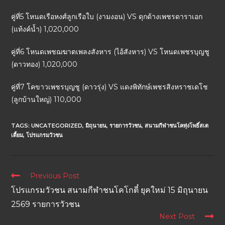
คู่ที่5 โหนดเรือหงศ์ลูกเรือใบ (งามงอน) VS ดุกด้างเพชรดาราเอก
(แท้งค์น้ำ) 1,020,000
คู่ที่6 โหนดเพชฌฆาตเพลงสังหาร (ไอ้สังหาร) VS โหนดเพชรบุญชู
(ดาวทอง) 1,020,000
คู่ที่7 โคขาวเพชรบุญชู (ดาวรุ่ง) VS แดงพิทักษ์เพชรสิงหราชเดโช
(ลูกบ้านใหญ่) 110,000
TAGS:
UNCATEGORIZED
,
มิถุนายน
,
รายการวัวชน
,
สนามกีฬาชนโคทุ่งโพธิ์สเต
เดี้ยม
,
โปรแกรมวัวชน
Previous Post
โปรแกรมวัวชน สนามกีฬาชนโคโกตี๋ ยุคใหม่ 15 มิถุนายน
2569 รายการวัวชน
Next Post