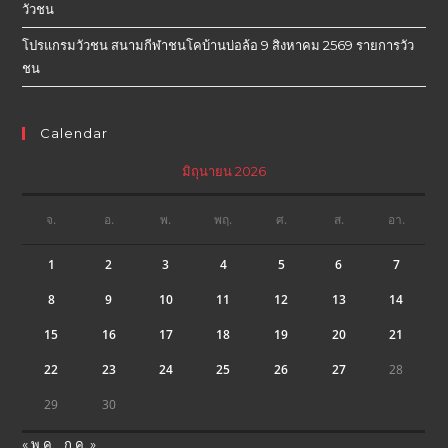
วัวชน
โปรแกรมวัวชน สนามกีฬาชนโคบ้านบ่อล้อ 9 สิงหาคม 2569 รายการวัว
ชน
Calendar
มิถุนายน 2026
จ.
อ.
พ.
พฤ.
ศ.
ส.
อา.
1
2
3
4
5
6
7
8
9
10
11
12
13
14
15
16
17
18
19
20
21
22
23
24
25
26
27
28
29
30
« พ.ค.
ก.ค. »