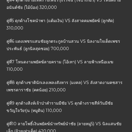
คู่ที่4 ดุกด้างงามเทพราชเพชรรุ่งโรจน์ (โจปาเกี่ยว) VS โหนดงาม
อนันต์ชัย (ไม้บ้อง) 320,000
คู่ที่5 ดุกด้างโชคนำพา (แต้มเงิน) VS ลังสาดคมพยัคฆ์ (ลูกทัด)
310,000
คู่ที่6 แดงเพชรแสนชัยลูกตระกูลบ้านสวน VS นิลงามใจเด็ดเพชร
ประพันธ์ (ลูกนิลสุดชอย) 700,000
คู่ที่7 โหนดงามพยัคฆ์ลายคราม (ไอ้เทา) VS ลายฟ้าเหนือเมฆ
110,000
คู่ที่8 ดุกด้างชาตินักเลงเพลงสังหาร (มงคล) VS ลังสาดงามคชสาร
เพชรดาราชัย (คตน้อย) 210,000
คู่ที่9 ดุกด้างสิงห์เจ้าป่าคำรามมีชัย VS ดุกด้างราชสีห์วันมีชัย
ขวัญใจวัยรุ่น (หมูดิน) 110,000
คู่ที่10 ลายโพธิ์เงินพยัคฆ์นำทรัพย์นำชัย (ลายหมู่5) VS นิลแสนชัย
เล็ก (อ้ายเท่าเด็ด) 420,000