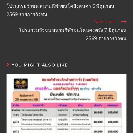
โปรแกรมวัวชน สนามกีฬาชนโคสิงหนคร 6 มิถุนายน
2569 รายการวัวชน
Next Post
โปรแกรมวัวชน สนามกีฬาชนโคนครตรัง 7 มิถุนายน
2569 รายการวัวชน
YOU MIGHT ALSO LIKE