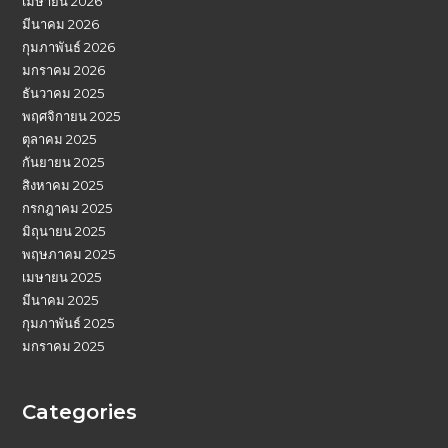
เมษายน 2026
มีนาคม 2026
กุมภาพันธ์ 2026
มกราคม 2026
ธันวาคม 2025
พฤศจิกายน 2025
ตุลาคม 2025
กันยายน 2025
สิงหาคม 2025
กรกฎาคม 2025
มิถุนายน 2025
พฤษภาคม 2025
เมษายน 2025
มีนาคม 2025
กุมภาพันธ์ 2025
มกราคม 2025
Categories