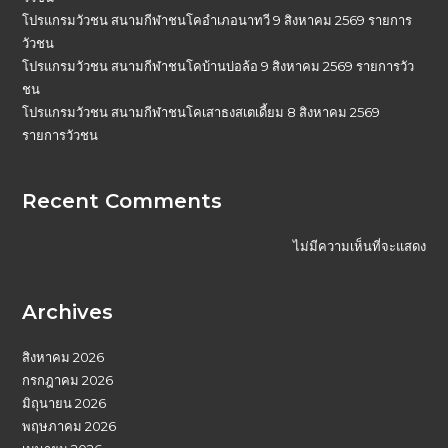
โปรแกรมวัวชน สนามกีฬาชนโคอำเภอนาทวี 9 สิงหาคม 2569 รายการ
วัวชน
โปรแกรมวัวชน สนามกีฬาชนโคบ้านบ่อล้อ 9 สิงหาคม 2569 รายการวัว
ชน
โปรแกรมวัวชน สนามกีฬาชนโคเสาธงสเตเดี้ยม 8 สิงหาคม 2569
รายการวัวชน
Recent Comments
ไม่มีความเห็นที่จะแสดง
Archives
สิงหาคม 2026
กรกฎาคม 2026
มิถุนายน 2026
พฤษภาคม 2026