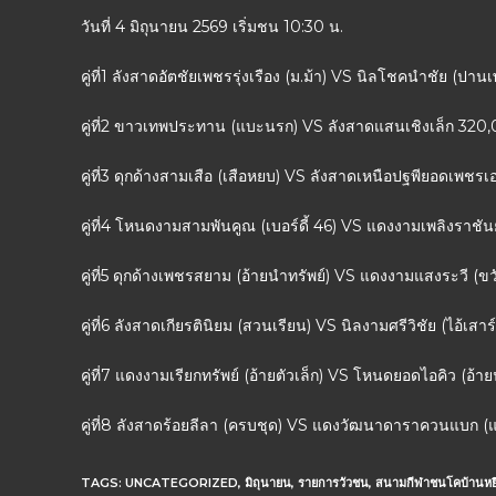
วันที่ 4 มิถุนายน 2569 เริ่มชน 10:30 น.
คู่ที่1 ลังสาดอัตชัยเพชรรุ่งเรือง (ม.ม้า) VS นิลโชคนำชัย (ป
คู่ที่2 ขาวเทพประทาน (แบะนรก) VS ลังสาดแสนเชิงเล็ก 320
คู่ที่3 ดุกด้างสามเสือ (เสือหยบ) VS ลังสาดเหนือปฐพียอดเพช
คู่ที่4 โหนดงามสามพันคูณ (เบอร์ดี้ 46) VS แดงงามเพลิงราชันย
คู่ที่5 ดุกด้างเพชรสยาม (อ้ายนำทรัพย์) VS แดงงามแสงระวี 
คู่ที่6 ลังสาดเกียรตินิยม (สวนเรียน) VS นิลงามศรีวิชัย (ไอ้เสา
คู่ที่7 แดงงามเรียกทรัพย์ (อ้ายตัวเล็ก) VS โหนดยอดไอคิว (อ้
คู่ที่8 ลังสาดร้อยลีลา (ครบชุด) VS แดงวัฒนาดาราควนแบก
TAGS:
UNCATEGORIZED
,
มิถุนายน
,
รายการวัวชน
,
สนามกีฬาชนโคบ้านหย