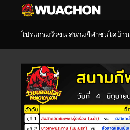
โปรแกรมวัวชน สนามกีฬาชนโคบ้านห