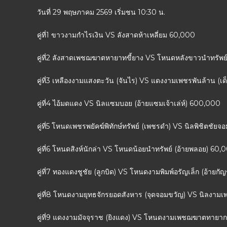
วันที่ 29 พฤษภาคม 2569 เริ่มชน 10:30 น.
คู่ที่1 ขาวงามกำไรเงิน VS ลังสาดห้าเหลี่ยม 60,000
คู่ที่2 ลังสาดเพชฌฆาตหายาทขี้ยาง VS โหนดหลังขาวนำทรัพ
คู่ที่3 เหลืองงามแสงตะวัน (จันไร) VS แดงงามเพชรพันล้าน (
คู่ที่4 ไอ้มดแดง VS นิลแซมบอย (อ้ายแซมเจ้าเล่ห์) 600,000
คู่ที่5 โหนดเพชรพยัคฆ์พิทักษ์ทรัพย์ (เพชรดำ) VS นิลพิชิตชัยจ
คู่ที่6 โหนดสิงห์นักล่า VS โหนดน้อยนำทรัพย์ (อ้ายพลอย) 60,
คู่ที่7 ทองแดงชูชัย (ลูกบิด) VS โหนดงามพิมพ์อรัญเล็ก (อ้าย
คู่ที่8 โหนดงามยุทธจักรยอดสังหาร (จุดจอมขวัญ) VS นิลงาม
คู่ที่9 แดงงามมัจจุราช (ยิงแดง) VS โหนดงามเพชฌฆาตทายา