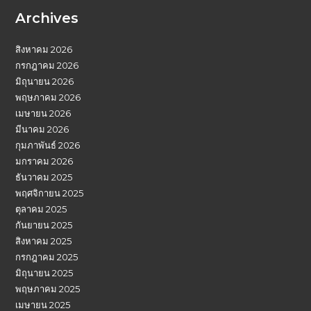
Archives
สิงหาคม 2026
กรกฎาคม 2026
มิถุนายน 2026
พฤษภาคม 2026
เมษายน 2026
มีนาคม 2026
กุมภาพันธ์ 2026
มกราคม 2026
ธันวาคม 2025
พฤศจิกายน 2025
ตุลาคม 2025
กันยายน 2025
สิงหาคม 2025
กรกฎาคม 2025
มิถุนายน 2025
พฤษภาคม 2025
เมษายน 2025