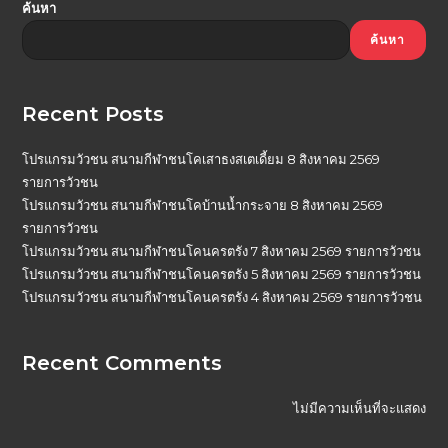
ค้นหา
ค้นหา
Recent Posts
โปรแกรมวัวชน สนามกีฬาชนโคเสาธงสเตเดี้ยม 8 สิงหาคม 2569
รายการวัวชน
โปรแกรมวัวชน สนามกีฬาชนโคบ้านน้ำกระจาย 8 สิงหาคม 2569
รายการวัวชน
โปรแกรมวัวชน สนามกีฬาชนโคนครตรัง 7 สิงหาคม 2569 รายการวัวชน
โปรแกรมวัวชน สนามกีฬาชนโคนครตรัง 5 สิงหาคม 2569 รายการวัวชน
โปรแกรมวัวชน สนามกีฬาชนโคนครตรัง 4 สิงหาคม 2569 รายการวัวชน
Recent Comments
ไม่มีความเห็นที่จะแสดง