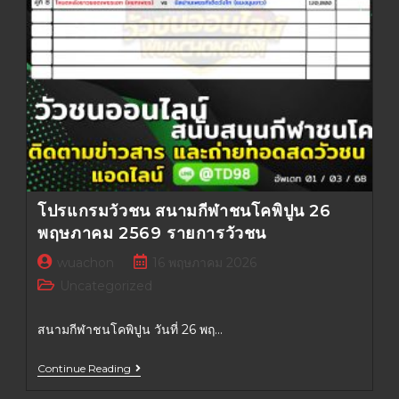
โปรแกรมวัวชน สนามกีฬาชนโคพิปูน 26
พฤษภาคม 2569 รายการวัวชน
wuachon
16 พฤษภาคม 2026
Uncategorized
สนามกีฬาชนโคพิปูน วันที่ 26 พฤ…
Continue Reading