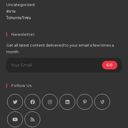
Uncategorized
สนาม
โปรแกรมวัวชน
Newsletter
Get all latest content delivered to your email a few times a
month.
GO
Follow Us