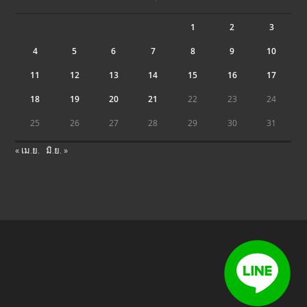
1
2
3
4
5
6
7
8
9
10
11
12
13
14
15
16
17
18
19
20
21
22
23
24
25
26
27
28
29
30
31
« เม.ย.
มิ.ย. »