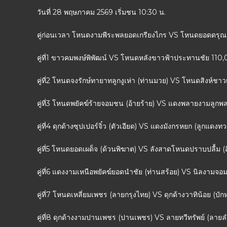
วันที่ 28 พฤษภาคม 2569 เริ่มชน 10:30 น.
คู่ก่อนเวลา โหนดงามพีระพลยอดเกรียงไกร VS โหนดยอดดรุณ
คู่ที่1 ขาวคมพงษ์พิพัฒน์ VS โหนดหลังขาวฟ้าประทานชัย 110
คู่ที่2 โหนดจงรักษ์ทายาทลูกงูเห่า (ท่านมวย) VS โหนดสิงห์ชา
คู่ที่3 โหนดพยัคฆ์ร้ายจอมชน (อ้ายร้าย) VS แดงพลายงามลูกพ
คู่ที่4 ดุกด้างซุปเปอร์จิ๋ว (ตัวเอียด) VS แดงมังกรหยก (ลูกแด
คู่ที่5 โหนดยอดเผด็จ (ด้วนพิฆาต) VS ลังสาดโหนดปราบปลื้ม 
คู่ที่6 แดงงามเหนือพยัคฆ์ยอดนำชัย (ท่านสร้อย) VS นิลงามจ
คู่ที่7 โหนดเหลี่ยมเพชร (ลายกรุงไทย) VS ดุกด้างวาทิน้อย (บ
คู่ที่8 ดุกด้างงามปานเพชร (ปานเพชร) VS ลายทวีทรัพย์ (ลายล