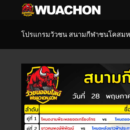
โปรแกรมวัวชน สนามกีฬาชนโคสมหว