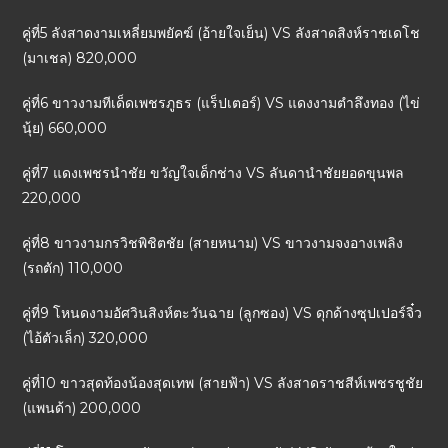
คู่ที่5 ลังสาดงามเหลี่ยมพยัคฆ์ (อ้ายใจเย็น) VS ลังสาดสิงห์ราชเดโช
(มาเชล) 820,000
คู่ที่6 ขาวงามทีเด็ดเพชรภูธร (แร็ปเตอร์) VS แดงงามตำลึงทอง (ไข่
นุ้ย) 660,000
คู่ที่7 แดงเพชรนำชัย ขวัญใจเด็กช่าง VS ลันดานำชัยยอดขุนพล
220,000
คู่ที่8 ขาวงามกรวิชพิชิตชัย (สายหนาม) VS ขาวงามจงอางเพลิง
(รถตัก) 110,000
คู่ที่9 โหนดงามอัศวินสิงห์ตะวันฉาย (ลูกซอง) VS ดุกด้างซุปเปอร์จิ๋ว
(ไอ้ตัวเล็ก) 320,000
คู่ที่10 ขาวสุดท้องน้องสุดเทพ (สายฟ้า) VS ลังสาดราชสีห์เพชรชูชัย
(แพนด้า) 200,000