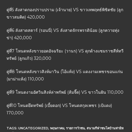
คู่ที่5 ลังสาดกองปราบปราม (เจ้านาย) VS ขาวเทพฤทธ์พิชิตชัย (ลูก
ขาวสมคิด) 420,000
คู่ที่6 ลังสาดสตาร์ (รอนนี่) VS ลังสาดจักรพรรดิน้อย (ลูกควายทุ่ง
ข่า) 420,000
คู่ที่7 โหนดหลังขาวยอดอัจฉริยะ (วานร) VS ดุกด้างแซมราชสีห์ทวี
ทรัพย์ (ลูกแก้ว) 320,000
คู่ที่8 โหนดหลังขาวสิงห์มาวิน (ไอ้แท้ง) VS แดงงามเพชรขอนแก่น
(มาม่าแห้ง) 110,000
คู่ที่9 โหนดงามอัศวินสิงห์ล่าพรัพย์ (ส้มจี๊ด) VS ขาวในฝัน 110,000
คู่ที่10 โหนดยึดทรัพย์ (เบี้ยดอก) VS โหนดสกุลเพชร (เป้แดง)
170,000
TAGS:
UNCATEGORIZED
,
พฤษภาคม
,
รายการวัวชน
,
สนามกีฬาชนโคบ้านท่ามิห