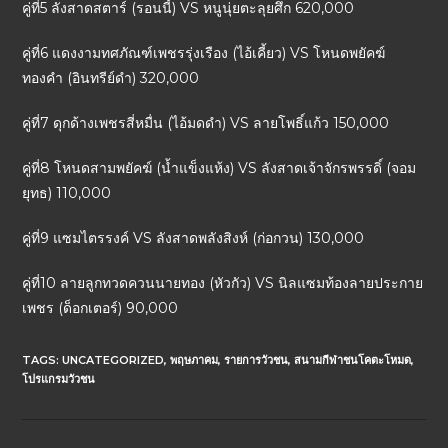
คู่ที่5 ลังสาดสตาร์ (รอนนี้) VS หนูนุ่ยตะลุยศึก 620,000
คู่ที่6 แดงงามทศภัณฑ์เพชรรุ่งเรือง (ไอ้เคี้ยว) VS โหนดพยัคฆ์
ทองคำ (อินทรีย์ดำ) 320,000
คู่ที่7 ดุกด้างเพชรสี่หมื่น (ไอ้มดดำ) VS ลายโพธิ์แก้ว 150,000
คู่ที่8 โหนดสามพยัคฆ์ (น้ำแข็งแห้ง) VS ลังสาดเจ้าจักรพรรดิ์ (จอม
ยุทธ) 110,000
คู่ที่9 แซมไตรรงค์ VS ลังสาดพลังสิงห์ (ก่อกวน) 130,000
คู่ที่10 ลายลูกทวดควนนายทอง (หัวกัว) VS นิลแซมท้องลายประกาย
เพชร (ด็อกเตอร์) 90,000
TAGS:
UNCATEGORIZED
,
พฤษภาคม
,
รายการวัวชน
,
สนามกีฬาชนโคตะโหมด
,
โปรแกรมวัวชน