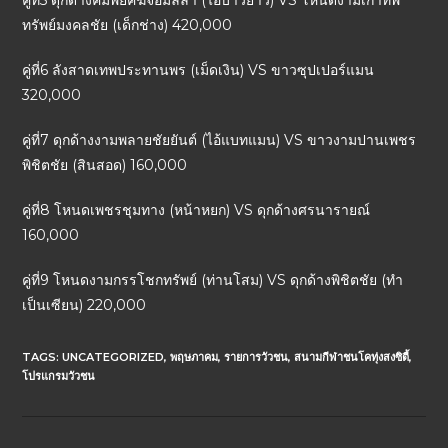
คู่ที่5 ดุกด้างคมพยัคฆ์จอมลีลา (ไอ้บ่าวยาว) VS โหนดงามเก้าทัพ
ทรัพย์มงคลชัย (เด็กช่าง) 420,000
คู่ที่6 ลังสาดเทพประทานพร (เม็ดเงิน) VS ขาวซุปเปอร์แมน
320,000
คู่ที่7 ดุกด้างงามพลายชัยยันต์ (ไอ้แบทแมน) VS ขาวงามปานเพชร
พิชิตชัย (สินสอด) 160,000
คู่ที่8 โหนดเพชรชุมทาง (หน้าหยก) VS ดุกด้างศรนารายณ์
160,000
คู่ที่9 โหนดงามกรรโชกทรัพย์ (ท่านโสม) VS ดุกด้างพิชิตชัย (ทำ
เป็นเซียน) 220,000
TAGS:
UNCATEGORIZED
,
พฤษภาคม
,
รายการวัวชน
,
สนามกีฬาชนโคทุ่งสงซิตี้
,
โปรแกรมวัวชน