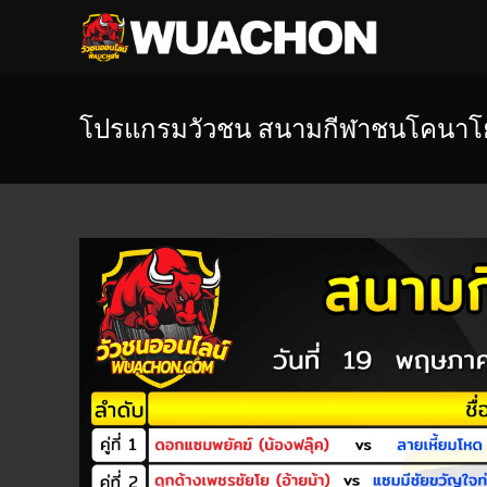
โปรแกรมวัวชน สนามกีฬาชนโคนาโย