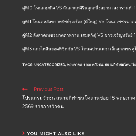
คู่ที่10 โหนดศุภกิจ VS ลันดาสุกคีรินลูกหนึ่งสยาม (สงกรานต์
คู่ที่11 โหนดหลังขาวทรัพย์รุ่งเรือง (ตี๋ใหญ่) VS โหนดเพชร
คู่ที่12 ลังสาดเพชรฆาตตาหวาน (สมหวัง) VS ขาวเจริญทรัพย์
คู่ที่13 แดงไพลินยอดพิชิตชัย VS โหนดปานเพชรเล็กลูกเพชรคู
TAGS:
UNCATEGORIZED
,
พฤษภาคม
,
รายการวัวชน
,
สนามกีฬาชนโคนาโย
Previous Post
โปรแกรมวัวชน สนามกีฬาชนโคลานข่อย 18 พฤษภาค
2569 รายการวัวชน
YOU MIGHT ALSO LIKE