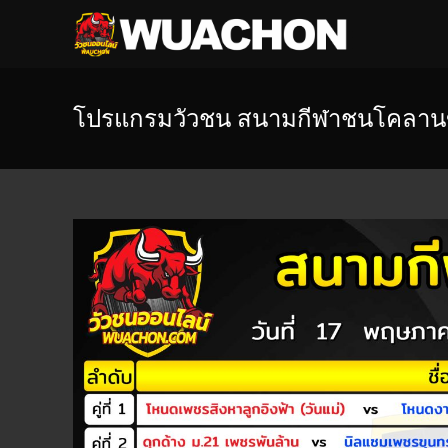
โปรแกรมวัวชน สนามกีฬาชนโคลานข