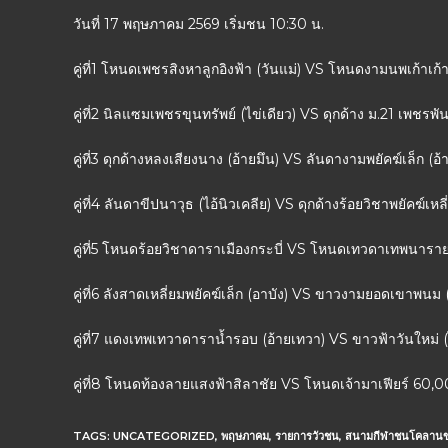
วันที่ 17 พฤษภาคม 2569 เริ่มชน 10:30 น.
คู่ที่1 โหนดเพชรสิงหาลูกอิงฟ้า (วันแม่) VS โหนดงามนพเก้าเก
คู่ที่2 นิลแซมเพชรขุนทรัพย์ (ไข่เดียว) VS ดุกด้าง ม.21 เพชร
คู่ที่3 ดุกด้างหลงเสียงนาง (อ้ายมึน) VS ลันดางามพยัคฆ์เล็ก (
คู่ที่4 ลันดาขีปนาวุธ (ไอ้นิวเคลีย) VS ดุกด้างร้อยวิชาพยัคฆ์เ
คู่ที่5 โหนดร้อยวิชาดาราเมืองกระบี่ VS โหนดเทวดาเทพนาร
คู่ที่6 ลังสาดเหลี่ยมพยัคฆ์เล็ก (อาบัง) VS ขาวงามยอดเขาพ
คู่ที่7 แดงเทพเทวาดาราน้ำรอบ (อ้ายเทวา) VS ขาวฟ้าวันใหม
คู่ที่8 โหนดท้องลายแสงฟ้าสิลาชัย VS โหนดเจ้ามาเฟียร์ 60,
TAGS:
UNCATEGORIZED
,
พฤษภาคม
,
รายการวัวชน
,
สนามกีฬาชนโคลานข