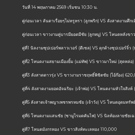
วันที่ 14 พฤษภาคม 2569 เริ่มชน 10:30 น.
คู่ก่อนเวลา ลันดาเรื่อยๆไม่หรูหรา (ลูกพริก) VS ลังสาดงามศึ
คู่ก่อนเวลา ขาวงามคู่บารมียอดมีชัย (ลูกหมู) VS โหนดหลังขาวม
คู่ที่1 นิลงามซุปเปอร์พลาวเวอร์ (ดีเซล) VS ดุกด้างซุปเปอร์จิ๋
คู่ที่2 โหนดงามสยามเมืองยิ้ม (แม่ทัพ) VS ขาวมาใหม่ (สุดหล่
คู่ที่3 ลังสาดดาวรุ่ง VS ขาวงามราชฤทธิ์พิชิตชัย (ไอ้ก๊อง) 62
คู่ที่4 ลังสาดงามยอดอัจฉริยะ (เจ้าพ่อ) VS โหนดงามหัวใจสิงห
คู่ที่5 ลังสาดเจ้าพญาเพชรพรหมชัย (เจ้าวัง) VS โหนดอุดมทรัพย
คู่ที่6 โหนดงามแสนชัย (ซามูไรมดคันไฟ) VS นิลท้องลายชัยเฉ
คู่ที่7 โหนดมังกรทอง VS ขาวสิงห์ทะเลทอง 110,000