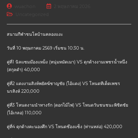
wuachon
2 พฤษภาคม 2026
Uncategorized
สนามกีฬาชนโคบ้านคลองแงะ
วันที่ 10 พฤษภาคม 2569 เริ่มชน 10:30 น.
คู่ที่1 นิลแซมม๊องแหม็ง (หนุ่มหมัดเมา) VS ดุกด้างงามเพชรน้ำหนึ่ง
(สกุลดำ) 40,000
คู่ที่2 แดงงามสิงห์พยัคฆ์ชาญชัย (ไอ้แดง) VS โหนดทีเด็ดเพชร
นรสิงห์ 220,000
คู่ที่3 โหนดงามนำทางรัก (ดอกไม้ไฟ) VS โหนดวันชนชนะพิชิตชัย
(ไอ้เกลอ) 110,000
คู่ที่4 ดุกด้างคะนองศึก VS โหนดช๊องแซ็ง (ท่านหล่อ) 420,000