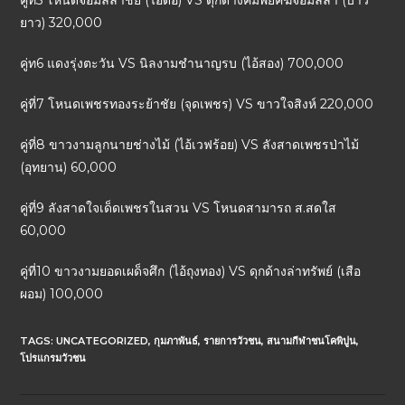
คู่ที่5 โหนดจอมลีลาชัย (ไอ้ดื้อ) VS ดุกด้างคมพยัคฆ์จอมลีลา (บ่าว
ยาว) 320,000
คู่ท6 แดงรุ่งตะวัน VS นิลงามชำนาญรบ (ไอ้สอง) 700,000
คู่ที่7 โหนดเพชรทองระย้าชัย (จุดเพชร) VS ขาวใจสิงห์ 220,000
คู่ที่8 ขาวงามลูกนายช่างไม้ (ไอ้เวฟร้อย) VS ลังสาดเพชรป่าไม้
(อุทยาน) 60,000
คู่ที่9 ลังสาดใจเด็ดเพชรในสวน VS โหนดสามารถ ส.สดใส
60,000
คู่ที่10 ขาวงามยอดเผด็จศึก (ไอ้ถุงทอง) VS ดุกด้างล่าทรัพย์ (เสือ
ผอม) 100,000
TAGS:
UNCATEGORIZED
,
กุมภาพันธ์
,
รายการวัวชน
,
สนามกีฬาชนโคพิปูน
,
โปรแกรมวัวชน