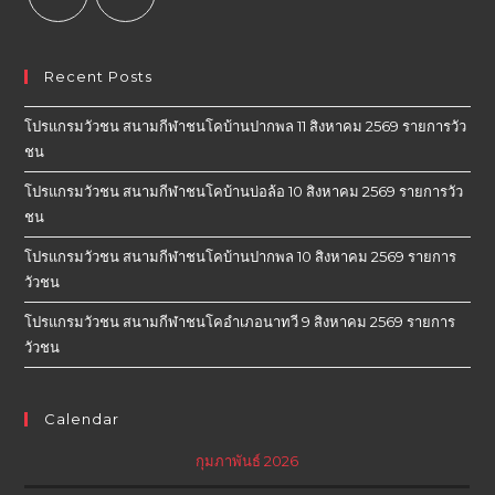
Recent Posts
โปรแกรมวัวชน สนามกีฬาชนโคบ้านปากพล 11 สิงหาคม 2569 รายการวัว
ชน
โปรแกรมวัวชน สนามกีฬาชนโคบ้านบ่อล้อ 10 สิงหาคม 2569 รายการวัว
ชน
โปรแกรมวัวชน สนามกีฬาชนโคบ้านปากพล 10 สิงหาคม 2569 รายการ
วัวชน
โปรแกรมวัวชน สนามกีฬาชนโคอำเภอนาทวี 9 สิงหาคม 2569 รายการ
วัวชน
Calendar
กุมภาพันธ์ 2026