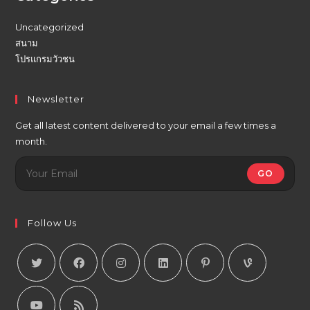
Uncategorized
สนาม
โปรแกรมวัวชน
Newsletter
Get all latest content delivered to your email a few times a
month.
GO
Follow Us