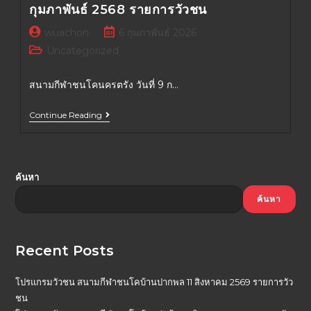
กุมภาพันธ์ 2568 รายการวัวชน
wuachon
6 กุมภาพันธ์ 2026
Uncategorized
สนามกีฬาชนโคนครตรัง วันที่ 9 ก…
Continue Reading
ค้นหา
ค้นหา
Recent Posts
โปรแกรมวัวชน สนามกีฬาชนโคบ้านปากพล 11 สิงหาคม 2569 รายการวัว
ชน