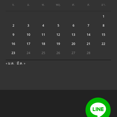
จ.
อ.
พ.
พฤ.
ศ.
ส.
อา.
1
2
3
4
5
6
7
8
9
10
11
12
13
14
15
16
17
18
19
20
21
22
23
24
25
26
27
28
« ม.ค.
มี.ค. »