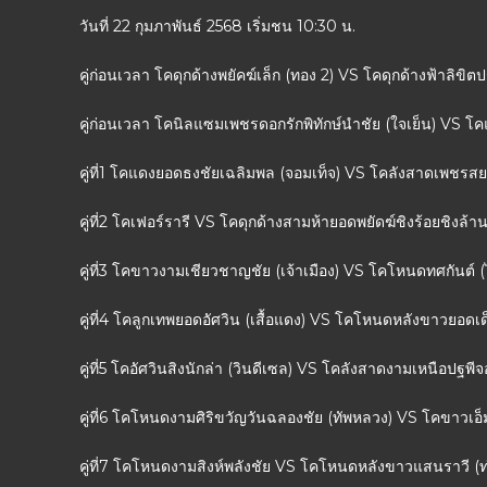
วันที่ 22 กุมภาพันธ์ 2568 เริ่มชน 10:30 น.
คู่ก่อนเวลา โคดุกด้างพยัคฆ์เล็ก (ทอง 2) VS โคดุกด้างฟ้าลิข
คู่ก่อนเวลา โคนิลแซมเพชรดอกรักพิทักษ์นำชัย (ใจเย็น) VS 
คู่ที่1 โคแดงยอดธงชัยเฉลิมพล (จอมเท็จ) VS โคลังสาดเพชร
คู่ที่2 โคเฟอร์รารี VS โคดุกด้างสามห้ายอดพยัดฆ์ชิงร้อยชิงล้า
คู่ที่3 โคขาวงามเชียวชาญชัย (เจ้าเมือง) VS โคโหนดทศกันต์ (
คู่ที่4 โคลูกเทพยอดอัศวิน (เสื้อแดง) VS โคโหนดหลังขาวยอด
คู่ที่5 โคอัศวินสิงนักล่า (วินดีเซล) VS โคลังสาดงามเหนือปฐ
คู่ที่6 โคโหนดงามศิริขวัญวันฉลองชัย (ทัพหลวง) VS โคขาวเอ็ม
คู่ที่7 โคโหนดงามสิงห์พลังชัย VS โคโหนดหลังขาวแสนราวี 