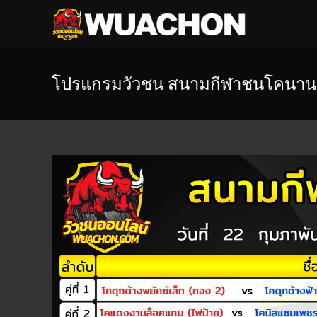
โปรแกรมวัวชน สนามกีฬาชนโคนานาช