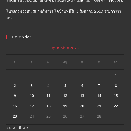
โปรแกรมวัวชน สนามกีฬาชนโคนครตรัง 4 สิงหาคม 2569 รายการวัวชน
โปรแกรมวัวชน สนามกีฬาชนโคบ้านหยีใน 3 สิงหาคม 2569 รายการวัว
ชน
Calendar
กุมภาพันธ์ 2026
จ.
อ.
พ.
พฤ.
ศ.
ส.
อา.
1
2
3
4
5
6
7
8
9
10
11
12
13
14
15
16
17
18
19
20
21
22
23
24
25
26
27
28
« ม.ค.
มี.ค. »