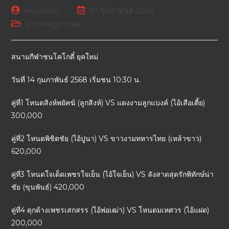
wuachon
10 กุมภาพันธ์ 2026
Uncategorized
สนามกีฬาชนโคโกตี๋ ยุคใหม่
วันที่ 14 กุมภาพันธ์ 2568 เริ่มชน 10:30 น.
คู่ที่1 โหนดสิงห์พยัคฆ์ (ลูกสิงห์) VS แดงงามลูกแบงค์ (ไอ้เสือเตี้ย)
300,000
คู่ที่2 โหนดพิชิตชัย (ไอ้ปูนา) VS ขาวงามทหารไทย (เหล้าขาว)
620,000
คู่ที่3 โหนดใจเด็ดเพชรใจเย็น (ไอ้ใจเย็น) VS ลังสาดสุดรักพิทักษ์น่า
ชัย (ขุนพันธ์) 420,000
คู่ที่4 ดุกด้างเพชรเสกสรร (ไอ้พ่อเฒ่า) VS โหนดมเหศวร (ไอ้แฝด)
200,000