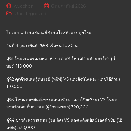
wuachon
6 กุมภาพันธ์ 2026
Uncategorized
โปรแกรมวัวชนสนามกีฬาชนโคสทิงพระ ยุคใหม่
วันที่ 9 กุมภาพันธ์ 2568 เริ่มชน 10:30 น.
คู่ที่1 โหนดเพชรจอมพล (หัวขาว) VS โหนดก๊านฟ่านกาโต๊ะ (น้ำ
ทอง) 110,000
คู่ที่2 ดุกด้างแสนรู้คู่บารมี (ทมิฬ) VS แดงสิงห์โตทอง (เดชไอ้ด้วน)
110,000
คู่ที่3 โหนดคมพยัคฆ์เพชรแสนเหลี่ยม (ดอกโป๊ยเซียน) VS โหนด
สามห้าเจ็ดเก็บกระสุน (ผู้ร้ายสงขลา) 320,000
คู่ที่4 ขาวสิงหราชเดชา (วันเกิด) VS แดงเพลิงพยัคฆ์ยอดนำชัย (ไอ้
เพลิง) 320,000