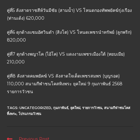
คู่ที่5 ลังสาดราชสีห์วันมีชัย (สามน้ำ) VS โหนดกองทัพพยัคฆ์รุ่งเรือง
(ท่านเด้ง) 620,000
คู่ที่6 ดุกด้างแซมอัศวินดำ (สิงโต) VS โหนดเพชรนำทรัพย์ (ลูกพริก)
820,000
คู่ที่7 ดุกด้างพญาโค (ไอ้โค) VS แดงงามเพชรเมืองใต้ (หยบเมีย)
210,000
คู่ที่8 ลังสาดคมพยัคฆ์ VS ลังสาดใจเด็ดเพชรสมพร (บุญรอด)
110,000 สนามกีฬาชนโคสทิงพระ ยุคใหม่ 9 กุมภาพันธ์ 2568
รายการวัวชน
TAGS:
UNCATEGORIZED
,
กุมภาพันธ์
,
ยุคใหม่
,
รายการวัวชน
,
สนามกีฬาชนโคส
ทิ้งพระ
,
โปรแกรมวัวชน
Previous Post