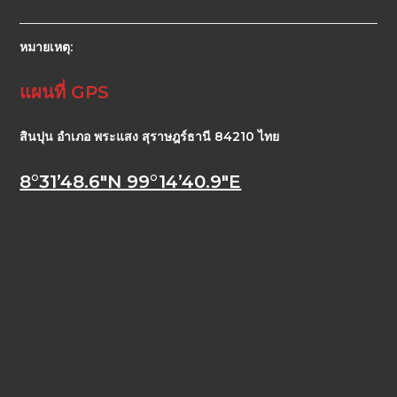
หมายเหตุ:
แผนที่ GPS
สินปุน อำเภอ พระแสง สุราษฎร์ธานี 84210 ไทย
8°31’48.6″N 99°14’40.9″E