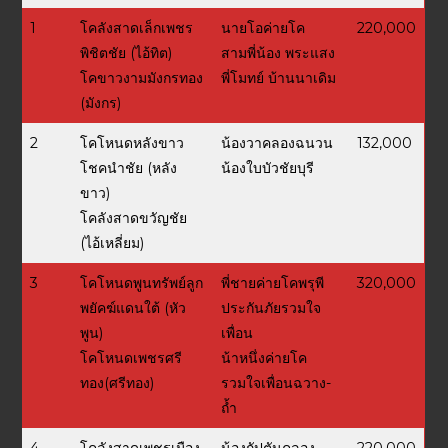
1
โคลังสาดเล็กเพชร
นายโอค่ายโค
220,000
พิชิตชัย (ไอ้ทิต)
สามพี่น้อง พระแสง
โคขาวงามมังกรทอง
พี่โมทย์ บ้านนาเดิม
(มังกร)
2
โคโหนดหลังขาว
น้องวาคลองฉนวน
132,000
โชคนำชัย (หลัง
น้องใบบัวชัยบุรี
ขาว)
โคลังสาดขวัญชัย
(ไอ้เหลี่ยม)
3
โคโหนดพูนทรัพย์ลูก
พี่ชายค่ายโคพรุพี
320,000
พยัคฆ์แดนใต้ (หัว
ประกันภัยรวมใจ
พูน)
เพื่อน
โคโหนดเพชรศรี
น้าหนึ่งค่ายโค
ทอง(ศรีทอง)
รวมใจเพื่อนฉวาง-
ถ้ำ
4
โคลังสาดเพชรเมือง
น้องกัปตันคลอง
220,000