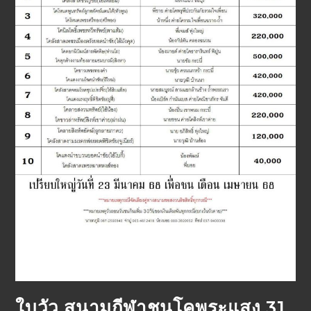
ใบวัว สนามกีฬาชนโคพระแสง 31