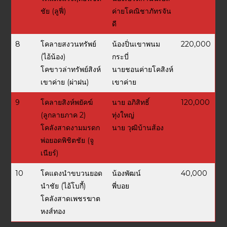
ชัย (ลูฟี่)
ค่ายโคณิชาภัทรจัน
ดี
8
โคลายสงวนทรัพย์
น้องปิ่นเขาพนม
220,000
(ไอ้น้อง)
กระบี่
โคขาวล่าทรัพย์สิงห์
นายชอนค่ายโคสิงห์
เขาค่าย (ผ่าฝน)
เขาค่าย
9
โคลายสิงห์พยัคฆ์
นาย อภิสิทธิ์
120,000
(ลูกลายภาค 2)
ทุ่งใหญ่
โคลังสาดงามมรดก
นาย วุฒิบ้านส้อง
พ่อยอดพิชิตชัย (จู
เนียร์)
10
โคแดงนำขบวนยอด
น้องพัฒน์
40,000
นำชัย (ไอ้โบกี้)
พี่บอย
โคลังสาดเพชรฆาต
หงส์ทอง