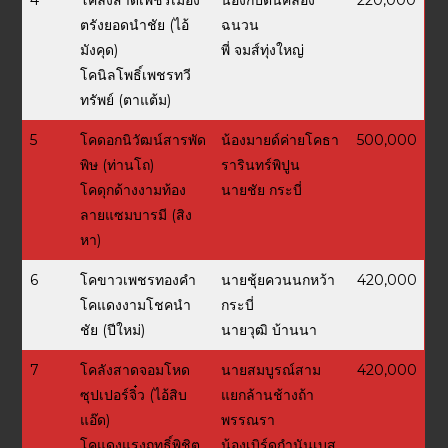
ตรังยอดนำชัย (ไอ้
ฉนวน
มังคุด)
พี่ จมส์ทุ่งใหญ่
โคนิลโพธิ์เพชรทวี
ทรัพย์ (ตาแต้ม)
5
โคดอกนิวัฒน์สารพัด
น้องมายด์ค่ายโคธา
500,000
พิษ (ท่านโถ)
รารินทร์พิปูน
โคดุกด้างงามท้อง
นายชัย กระบี่
ลายแซมบารมี (สิง
หา)
6
โคขาวเพชรทองคำ
นายชุ้ยควนนกหว้า
420,000
โคแดงงามโชคนำ
กระบี่
ชัย (ปีใหม่)
นายวุฒิ บ้านนา
7
โคลังสาดจอมโหด
นายสมบูรณ์สาม
420,000
ซุปเปอร์จิ๋ว (ไอ้สิบ
แยกล้านช้างถ้า
แอ๊ด)
พรรณรา
โคแดงแรงฤทธิ์พิชิต
น้องเบิร์ดกำนันเบส