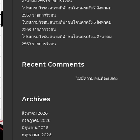
สิงหาคม 2569 รายการวัวชน
โปรแกรมวัวชน สนามกีฬาชนโคนครตรัง 7 สิงหาคม
2569 รายการวัวชน
โปรแกรมวัวชน สนามกีฬาชนโคนครตรัง 5 สิงหาคม
2569 รายการวัวชน
โปรแกรมวัวชน สนามกีฬาชนโคนครตรัง 4 สิงหาคม
2569 รายการวัวชน
Recent Comments
ไม่มีความเห็นที่จะแสดง
Archives
สิงหาคม 2026
กรกฎาคม 2026
มิถุนายน 2026
พฤษภาคม 2026