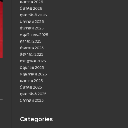
เมษายน 2026
มีนาคม 2026
กุมภาพันธ์ 2026
มกราคม 2026
ธันวาคม 2025
พฤศจิกายน 2025
ตุลาคม 2025
กันยายน 2025
สิงหาคม 2025
กรกฎาคม 2025
มิถุนายน 2025
พฤษภาคม 2025
เมษายน 2025
มีนาคม 2025
กุมภาพันธ์ 2025
มกราคม 2025
Categories