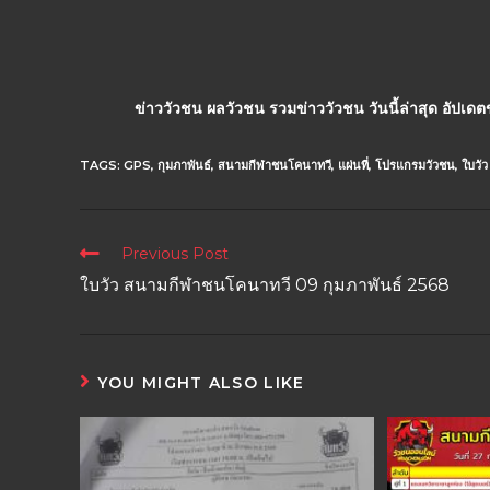
ข่าววัวชน ผลวัวชน รวมข่าววัวชน วันนี้ล่าสุด อัปเดต
TAGS:
GPS
,
กุมภาพันธ์
,
สนามกีฬาชนโคนาทวี
,
แผ่นที่
,
โปรแกรมวัวชน
,
ใบวัว
Previous Post
ใบวัว สนามกีฬาชนโคนาทวี 09 กุมภาพันธ์ 2568
YOU MIGHT ALSO LIKE