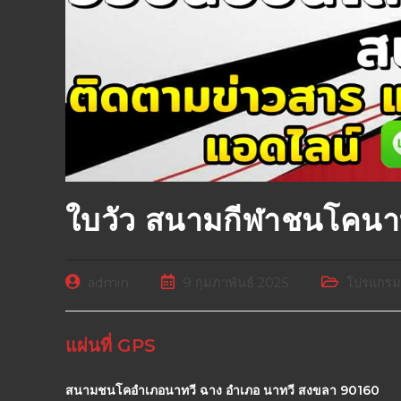
ใบวัว สนามกีฬาชนโคนาท
admin
9 กุมภาพันธ์ 2025
โปรแกรม
แผ่นที่ GPS
สนามชนโคอำเภอนาทวี ฉาง อำเภอ นาทวี สงขลา 90160