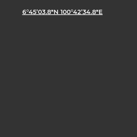
6°45’03.8″N 100°42’34.8″
E