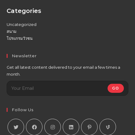
Categories
Uncategorized
สนาม
โปรแกรมวัวชน
Newsletter
Get all latest content delivered to your email a few times a
month.
GO
Follow Us