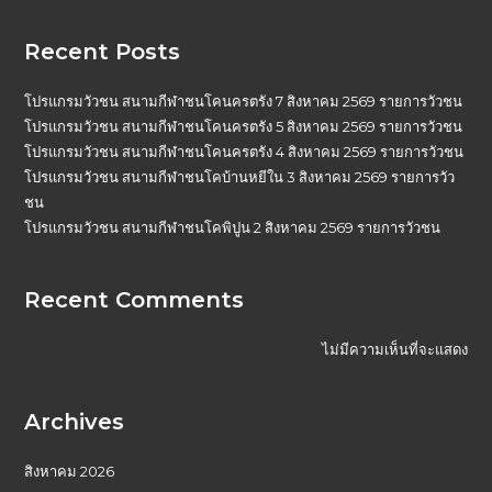
Recent Posts
โปรแกรมวัวชน สนามกีฬาชนโคนครตรัง 7 สิงหาคม 2569 รายการวัวชน
โปรแกรมวัวชน สนามกีฬาชนโคนครตรัง 5 สิงหาคม 2569 รายการวัวชน
โปรแกรมวัวชน สนามกีฬาชนโคนครตรัง 4 สิงหาคม 2569 รายการวัวชน
โปรแกรมวัวชน สนามกีฬาชนโคบ้านหยีใน 3 สิงหาคม 2569 รายการวัว
ชน
โปรแกรมวัวชน สนามกีฬาชนโคพิปูน 2 สิงหาคม 2569 รายการวัวชน
Recent Comments
ไม่มีความเห็นที่จะแสดง
Archives
สิงหาคม 2026