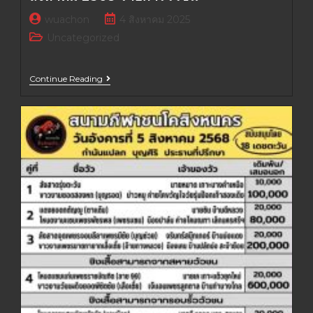
wuachon
4 สิงหาคม 2025
Uncategorized
Continue Reading