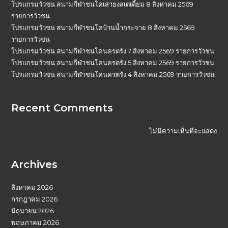
โปรแกรมวัวชน สนามกีฬาชนโคเสาธงสเตเดี้ยม 8 สิงหาคม 2569
รายการวัวชน
โปรแกรมวัวชน สนามกีฬาชนโคบ้านน้ำกระจาย 8 สิงหาคม 2569
รายการวัวชน
โปรแกรมวัวชน สนามกีฬาชนโคนครตรัง 7 สิงหาคม 2569 รายการวัวชน
โปรแกรมวัวชน สนามกีฬาชนโคนครตรัง 5 สิงหาคม 2569 รายการวัวชน
โปรแกรมวัวชน สนามกีฬาชนโคนครตรัง 4 สิงหาคม 2569 รายการวัวชน
Recent Comments
ไม่มีความเห็นที่จะแสดง
Archives
สิงหาคม 2026
กรกฎาคม 2026
มิถุนายน 2026
พฤษภาคม 2026