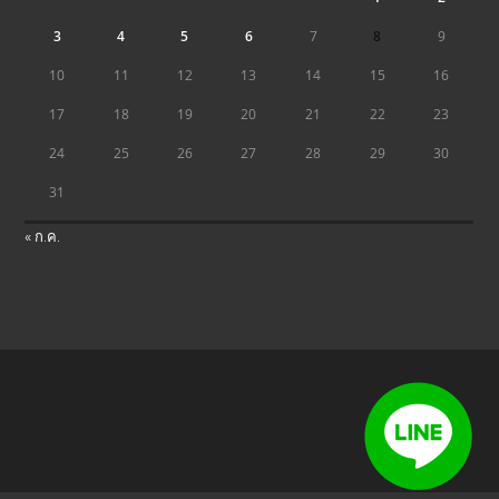
3
4
5
6
7
8
9
10
11
12
13
14
15
16
17
18
19
20
21
22
23
24
25
26
27
28
29
30
31
« ก.ค.