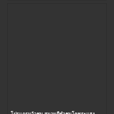
โปรแกรมวัวชน สนามกีฬาชนโคพระแสง