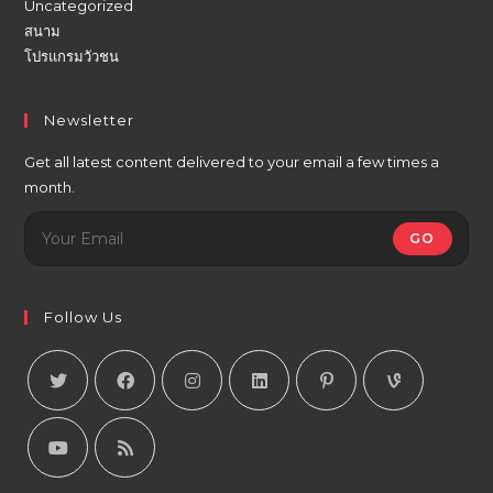
Uncategorized
สนาม
โปรแกรมวัวชน
Newsletter
Get all latest content delivered to your email a few times a
month.
GO
Follow Us