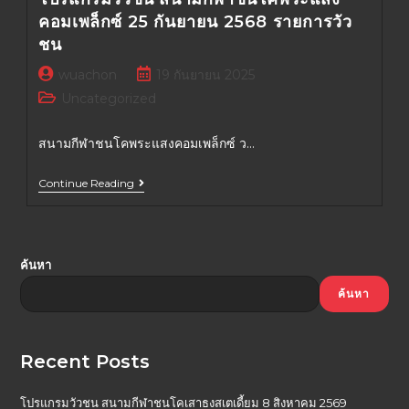
คอมเพล็กซ์ 25 กันยายน 2568 รายการวัว
ชน
wuachon
19 กันยายน 2025
Uncategorized
สนามกีฬาชนโคพระแสงคอมเพล็กซ์ ว…
Continue Reading
ค้นหา
ค้นหา
Recent Posts
โปรแกรมวัวชน สนามกีฬาชนโคเสาธงสเตเดี้ยม 8 สิงหาคม 2569