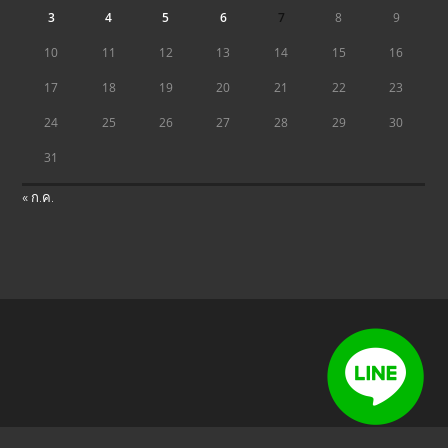
3
4
5
6
7
8
9
10
11
12
13
14
15
16
17
18
19
20
21
22
23
24
25
26
27
28
29
30
31
« ก.ค.