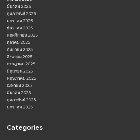
มีนาคม 2026
กุมภาพันธ์ 2026
มกราคม 2026
ธันวาคม 2025
พฤศจิกายน 2025
ตุลาคม 2025
กันยายน 2025
สิงหาคม 2025
กรกฎาคม 2025
มิถุนายน 2025
พฤษภาคม 2025
เมษายน 2025
มีนาคม 2025
กุมภาพันธ์ 2025
มกราคม 2025
Categories