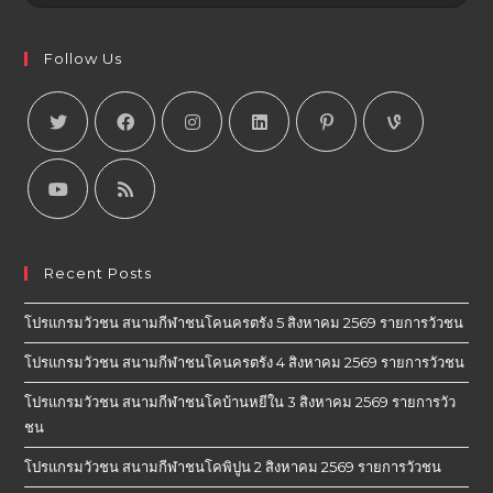
Follow Us
Recent Posts
โปรแกรมวัวชน สนามกีฬาชนโคนครตรัง 5 สิงหาคม 2569 รายการวัวชน
โปรแกรมวัวชน สนามกีฬาชนโคนครตรัง 4 สิงหาคม 2569 รายการวัวชน
โปรแกรมวัวชน สนามกีฬาชนโคบ้านหยีใน 3 สิงหาคม 2569 รายการวัว
ชน
โปรแกรมวัวชน สนามกีฬาชนโคพิปูน 2 สิงหาคม 2569 รายการวัวชน