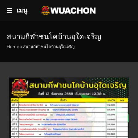
เมนู
สนามกีฬาชนโคบ้านอุใดเจริญ
Home
»
สนามกีฬาชนโคบ้านอุใดเจริญ