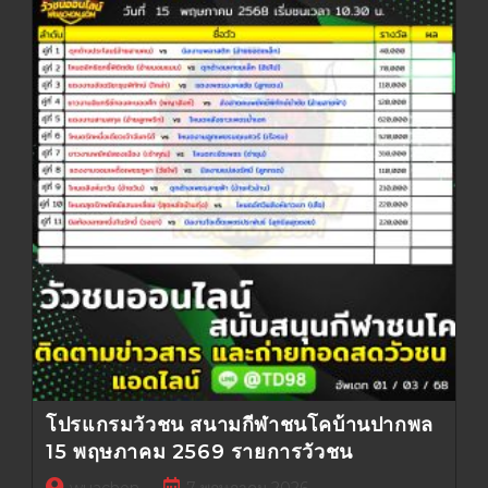
โปรแกรมวัวชน สนามกีฬาชนโคบ้านปากพล
15 พฤษภาคม 2569 รายการวัวชน