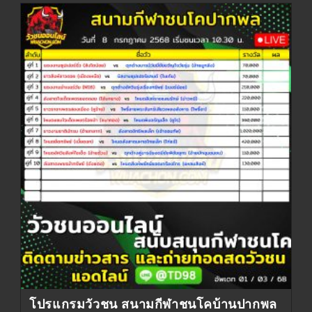
โปรแกรมวัวชน สนามกีฬาชนโคบ้านปากพล