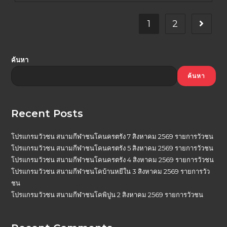
1
2
ค้นหา
ค้นหา
Recent Posts
โปรแกรมวัวชน สนามกีฬาชนโคนครตรัง 7 สิงหาคม 2569 รายการวัวชน
โปรแกรมวัวชน สนามกีฬาชนโคนครตรัง 5 สิงหาคม 2569 รายการวัวชน
โปรแกรมวัวชน สนามกีฬาชนโคนครตรัง 4 สิงหาคม 2569 รายการวัวชน
โปรแกรมวัวชน สนามกีฬาชนโคบ้านหยีใน 3 สิงหาคม 2569 รายการวัว
ชน
โปรแกรมวัวชน สนามกีฬาชนโคพิปูน 2 สิงหาคม 2569 รายการวัวชน