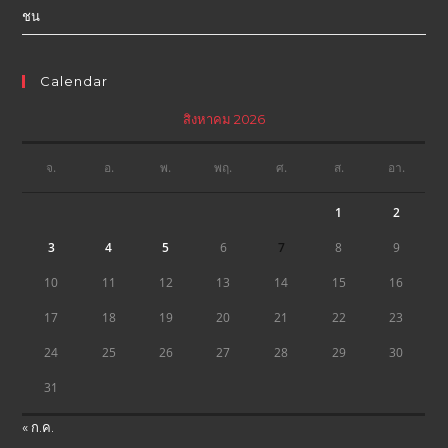
ชน
Calendar
สิงหาคม 2026
จ.
อ.
พ.
พฤ.
ศ.
ส.
อา.
1
2
3
4
5
6
7
8
9
10
11
12
13
14
15
16
17
18
19
20
21
22
23
24
25
26
27
28
29
30
31
« ก.ค.