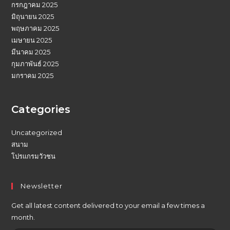
กรกฎาคม 2025
มิถุนายน 2025
พฤษภาคม 2025
เมษายน 2025
มีนาคม 2025
กุมภาพันธ์ 2025
มกราคม 2025
Categories
Uncategorized
สนาม
โปรแกรมวัวชน
Newsletter
Get all latest content delivered to your email a few times a
month.