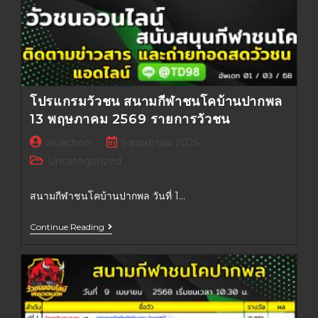
โปรแกรมวัวชน สนามกีฬาชนโคบ้านปากพล
13 พฤษภาคม 2569 รายการวัวชน
wuachon
5 พฤษภาคม 2026
Uncategorized
สนามกีฬาชนโคบ้านปากพล วันที่ 1…
Continue Reading