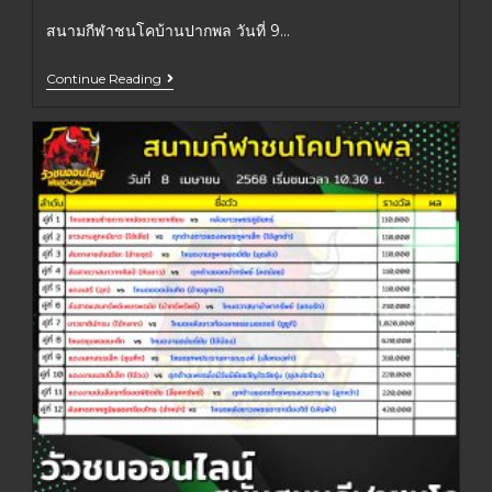
สนามกีฬาชนโคบ้านปากพล วันที่ 9…
Continue Reading