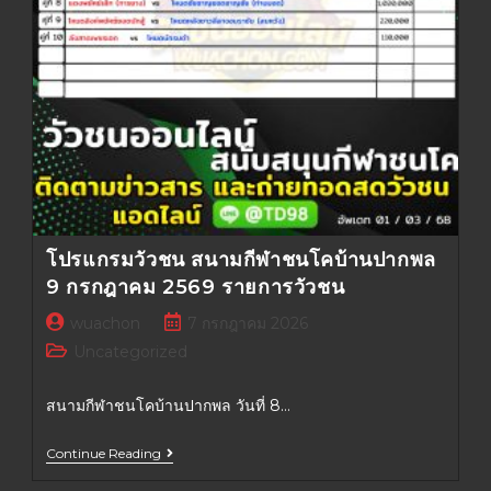
โปรแกรมวัวชน สนามกีฬาชนโคบ้านปากพล
9 กรกฎาคม 2569 รายการวัวชน
wuachon
7 กรกฎาคม 2026
Uncategorized
สนามกีฬาชนโคบ้านปากพล วันที่ 8…
Continue Reading