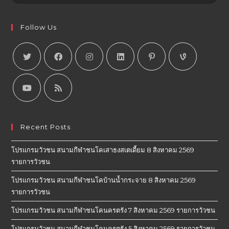
Follow Us
Recent Posts
โปรแกรมวัวชน สนามกีฬาชนโคเสาธงสเตเดี้ยม 8 สิงหาคม 2569
รายการวัวชน
โปรแกรมวัวชน สนามกีฬาชนโคบ้านน้ำกระจาย 8 สิงหาคม 2569
รายการวัวชน
โปรแกรมวัวชน สนามกีฬาชนโคนครตรัง 7 สิงหาคม 2569 รายการวัวชน
โปรแกรมวัวชน สนามกีฬาชนโคนครตรัง 5 สิงหาคม 2569 รายการวัวชน