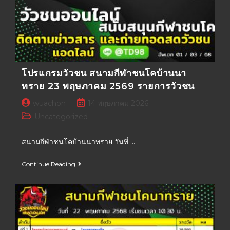
โปรแกรมวัวชน สนามกีฬาชนโคบ้านนา
ทราย 23 พฤษภาคม 2569 รายการวัวชน
wuachon
14 พฤษภาคม 2026
Uncategorized
สนามกีฬาชนโคบ้านนาทราย วันที่ …
Continue Reading