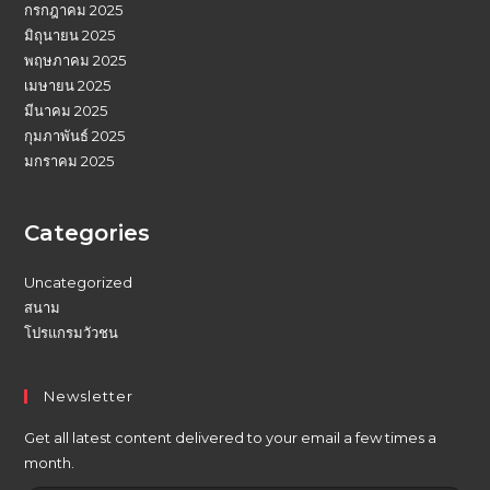
กรกฎาคม 2025
มิถุนายน 2025
พฤษภาคม 2025
เมษายน 2025
มีนาคม 2025
กุมภาพันธ์ 2025
มกราคม 2025
Categories
Uncategorized
สนาม
โปรแกรมวัวชน
Newsletter
Get all latest content delivered to your email a few times a
month.