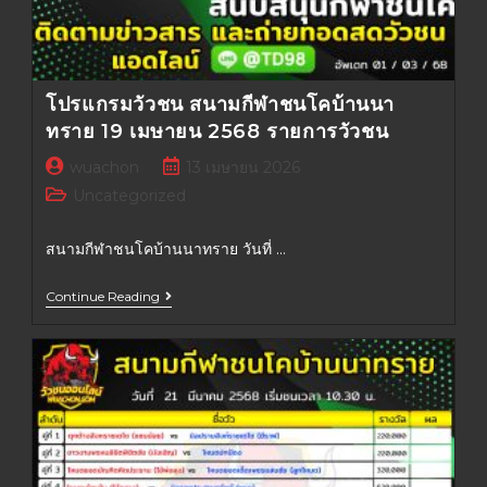
โปรแกรมวัวชน สนามกีฬาชนโคบ้านนา
ทราย 19 เมษายน 2568 รายการวัวชน
wuachon
13 เมษายน 2026
Uncategorized
สนามกีฬาชนโคบ้านนาทราย วันที่ …
Continue Reading