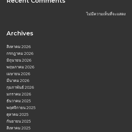
Recent Comments
ไม่มีความเห็นที่จะแสดง
Archives
สิงหาคม 2026
กรกฎาคม 2026
มิถุนายน 2026
พฤษภาคม 2026
เมษายน 2026
มีนาคม 2026
กุมภาพันธ์ 2026
มกราคม 2026
ธันวาคม 2025
พฤศจิกายน 2025
ตุลาคม 2025
กันยายน 2025
สิงหาคม 2025