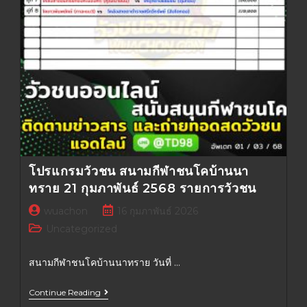
โปรแกรมวัวชน สนามกีฬาชนโคบ้านนา
ทราย 21 กุมภาพันธ์ 2568 รายการวัวชน
wuachon
16 กุมภาพันธ์ 2026
Uncategorized
สนามกีฬาชนโคบ้านนาทราย วันที่ …
Continue Reading