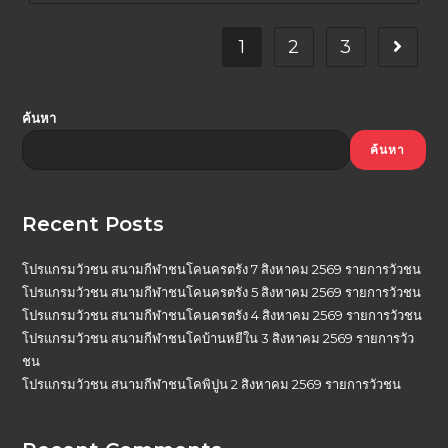
1
2
3
ค้นหา
ค้นหา
Recent Posts
โปรแกรมวัวชน สนามกีฬาชนโคนครตรัง 7 สิงหาคม 2569 รายการวัวชน
โปรแกรมวัวชน สนามกีฬาชนโคนครตรัง 5 สิงหาคม 2569 รายการวัวชน
โปรแกรมวัวชน สนามกีฬาชนโคนครตรัง 4 สิงหาคม 2569 รายการวัวชน
โปรแกรมวัวชน สนามกีฬาชนโคบ้านหยีใน 3 สิงหาคม 2569 รายการวัว
ชน
โปรแกรมวัวชน สนามกีฬาชนโคพิปูน 2 สิงหาคม 2569 รายการวัวชน