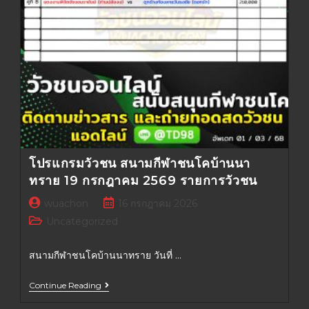
โปรแกรมวัวชน สนามกีฬาชนโคบ้านนา
ทราย 19 กรกฎาคม 2569 รายการวัวชน
wuachon
16 กรกฎาคม 2026
Uncategorized
สนามกีฬาชนโคบ้านนาทราย วันที่ …
Continue Reading