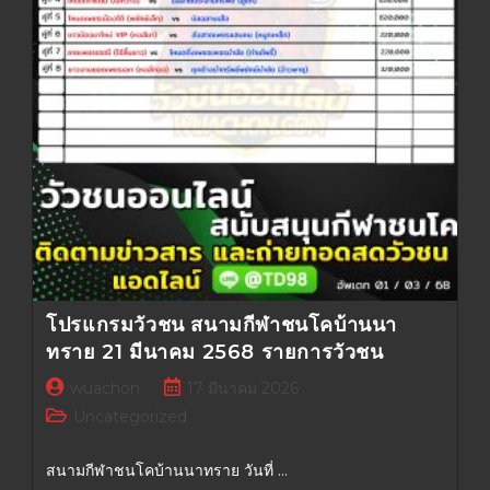
โปรแกรมวัวชน สนามกีฬาชนโคบ้านนา
ทราย 21 มีนาคม 2568 รายการวัวชน
wuachon
17 มีนาคม 2026
Uncategorized
สนามกีฬาชนโคบ้านนาทราย วันที่ …