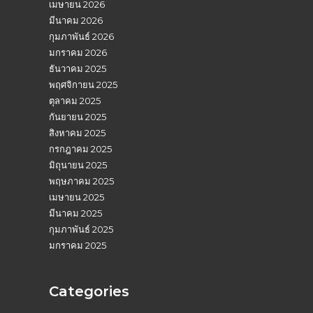
เมษายน 2026
มีนาคม 2026
กุมภาพันธ์ 2026
มกราคม 2026
ธันวาคม 2025
พฤศจิกายน 2025
ตุลาคม 2025
กันยายน 2025
สิงหาคม 2025
กรกฎาคม 2025
มิถุนายน 2025
พฤษภาคม 2025
เมษายน 2025
มีนาคม 2025
กุมภาพันธ์ 2025
มกราคม 2025
Categories