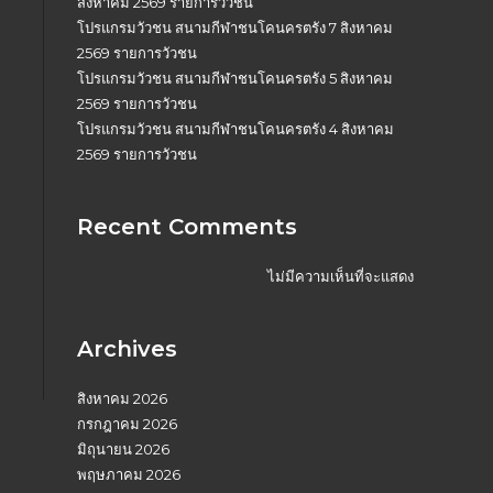
สิงหาคม 2569 รายการวัวชน
โปรแกรมวัวชน สนามกีฬาชนโคนครตรัง 7 สิงหาคม
2569 รายการวัวชน
โปรแกรมวัวชน สนามกีฬาชนโคนครตรัง 5 สิงหาคม
2569 รายการวัวชน
โปรแกรมวัวชน สนามกีฬาชนโคนครตรัง 4 สิงหาคม
2569 รายการวัวชน
Recent Comments
ไม่มีความเห็นที่จะแสดง
Archives
สิงหาคม 2026
กรกฎาคม 2026
มิถุนายน 2026
พฤษภาคม 2026