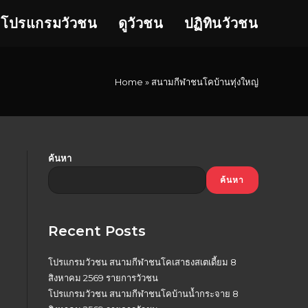
โปรแกรมวัวชน
ดูวัวชน
ปฏิทินวัวชน
Home
»
สนามกีฬาชนโคบ้านทุ่งใหญ่
ค้นหา
ค้นหา
Recent Posts
โปรแกรมวัวชน สนามกีฬาชนโคเสาธงสเตเดี้ยม 8
สิงหาคม 2569 รายการวัวชน
โปรแกรมวัวชน สนามกีฬาชนโคบ้านน้ำกระจาย 8