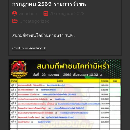
กรกฎาคม 2569 รายการวัวชน
wuachon
20 กรกฎาคม 2026
Uncategorized
สนามกีฬาชนโคบ้านท่ามิหรำ วันที…
Continue Reading