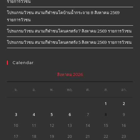
รายการวัวชน
โปรแกรมวัวชน สนามกีฬาชนโคบ้านน้ำกระจาย 8 สิงหาคม 2569
รายการวัวชน
โปรแกรมวัวชน สนามกีฬาชนโคนครตรัง 7 สิงหาคม 2569 รายการวัวชน
โปรแกรมวัวชน สนามกีฬาชนโคนครตรัง 5 สิงหาคม 2569 รายการวัวชน
Calendar
สิงหาคม 2026
จ.
อ.
พ.
พฤ.
ศ.
ส.
อา.
1
2
3
4
5
6
7
8
9
10
11
12
13
14
15
16
17
18
19
20
21
22
23