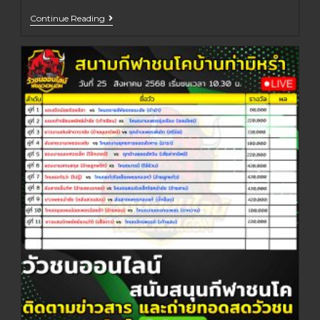
Continue Reading