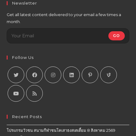
Newsletter
Get all latest content delivered to your email a few times a
month.
GO
Follow Us
Recent Posts
โปรแกรมวัวชน สนามกีฬาชนโคเสาธงสเตเดี้ยม 8 สิงหาคม 2569