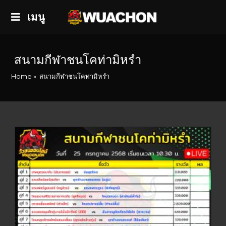
เมนู
สนามกีฬาชนโคท่ามิหรำ
Home
»
สนามกีฬาชนโคท่ามิหรำ