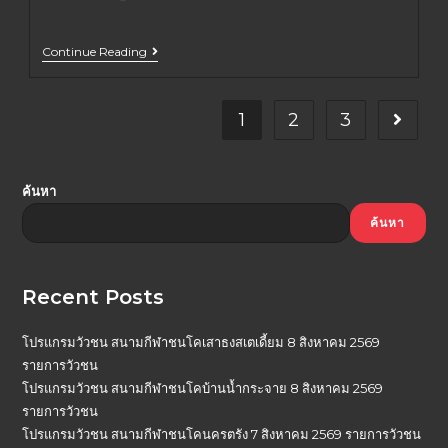
Continue Reading
1
2
3
ค้นหา
ค้นหา
Recent Posts
โปรแกรมวัวชน สนามกีฬาชนโคเสาธงสเตเดี้ยม 8 สิงหาคม 2569
รายการวัวชน
โปรแกรมวัวชน สนามกีฬาชนโคบ้านน้ำกระจาย 8 สิงหาคม 2569
รายการวัวชน
โปรแกรมวัวชน สนามกีฬาชนโคนครตรัง 7 สิงหาคม 2569 รายการวัวชน