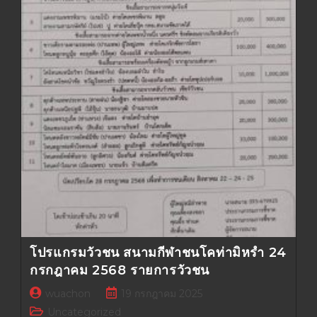
โปรแกรมวัวชน สนามกีฬาชนโคท่ามิหรำ 24
กรกฎาคม 2568 รายการวัวชน
wuachon
19 กรกฎาคม 2025
Uncategorized