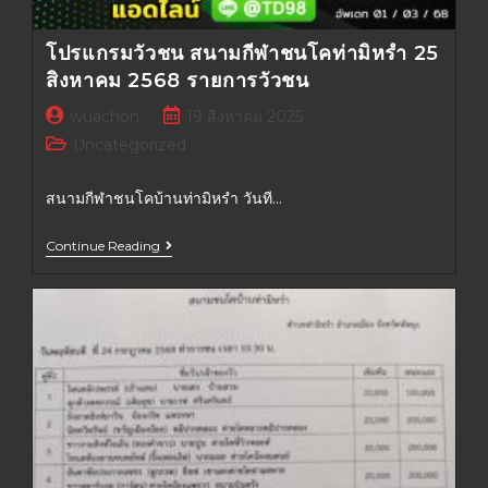
โปรแกรมวัวชน สนามกีฬาชนโคท่ามิหรำ 25
สิงหาคม 2568 รายการวัวชน
wuachon
19 สิงหาคม 2025
Uncategorized
สนามกีฬาชนโคบ้านท่ามิหรำ วันที…
Continue Reading