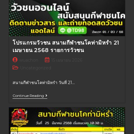
โปรแกรมวัวชน สนามกีฬาชนโคท่ามิหรำ 21
เมษายน 2568 รายการวัวชน
wuachon
15 เมษายน 2026
Uncategorized
สนามกีฬาชนโคท่ามิหรำ วันที่ 21…
Continue Reading