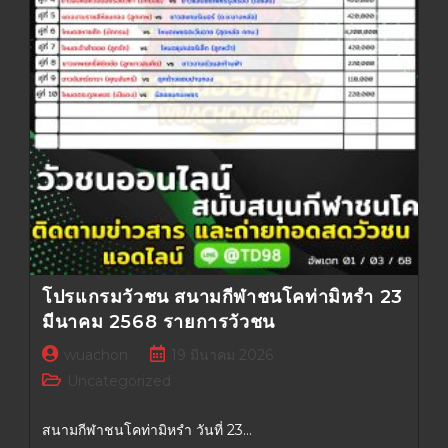
โปรแกรมวัวชน สนามกีฬาชนโคท่ามิหรำ 23
มีนาคม 2568 รายการวัวชน
wuachon
19 มีนาคม 2026
Uncategorized
สนามกีฬาชนโคท่ามิหรำ วันที่ 23…