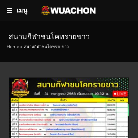
เมนู
สนามกีฬาชนโคทรายขาว
Home
»
สนามกีฬาชนโคทรายขาว