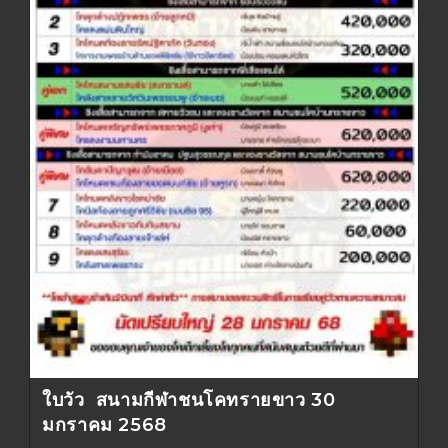
ใบวัว สนามกีฬาชนโคทรายขาว 30
มกราคม 2568