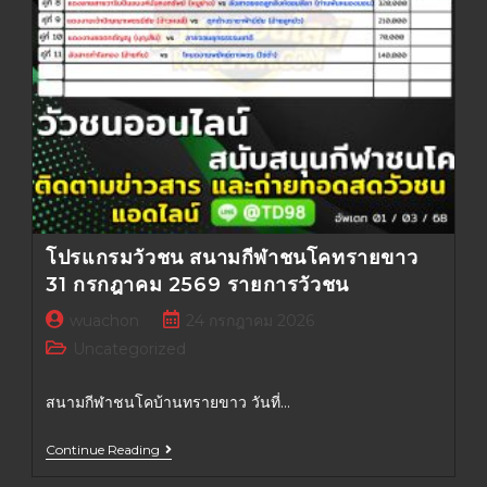
โปรแกรมวัวชน สนามกีฬาชนโคทรายขาว
31 กรกฎาคม 2569 รายการวัวชน
wuachon
24 กรกฎาคม 2026
Uncategorized
สนามกีฬาชนโคบ้านทรายขาว วันที่…
Continue Reading