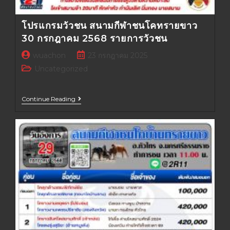
โปรแกรมวัวชน สนามกีฬาชนโคทรายขาว
30 กรกฎาคม 2568 รายการวัวชน
wuachon
23 กรกฎาคม 2025
Uncategorized
Continue Reading