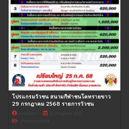
โปรแกรมวัวชน สนามกีฬาชนโคทรายขาว
29 กรกฎาคม 2568 รายการวัวชน
wuachon
22 กรกฎาคม 2025
Uncategorized